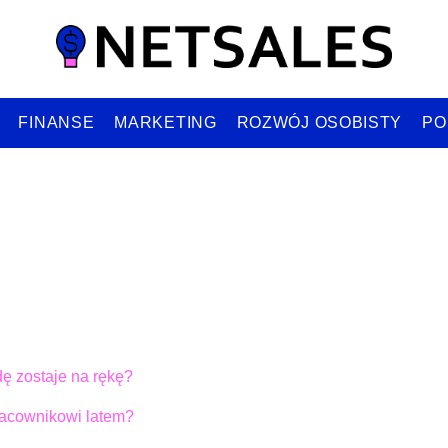
FINANSE
MARKETING
ROZWÓJ OSOBISTY
PO
dę zostaje na rękę?
acownikowi latem?