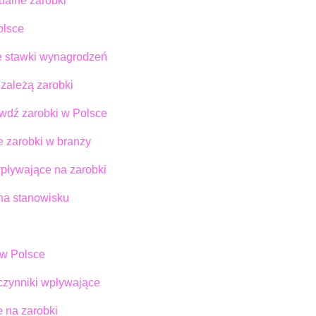
ualne zarobki
olsce
ne stawki wynagrodzeń
 zależą zarobki
awdź zarobki w Polsce
e zarobki w branży
 wpływające na zarobki
 na stanowisku
 w Polsce
 czynniki wpływające
e na zarobki