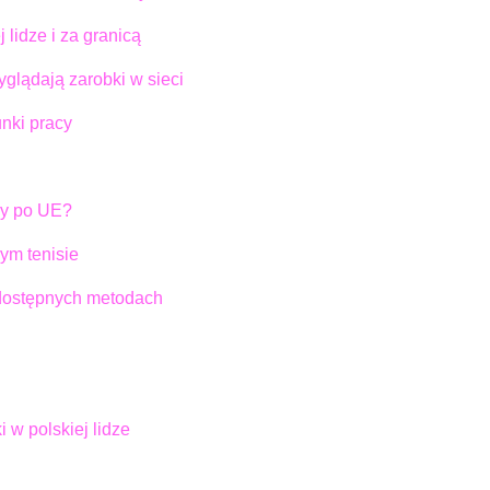
 lidze i za granicą
yglądają zarobki w sieci
unki pracy
ży po UE?
ym tenisie
 dostępnych metodach
i w polskiej lidze