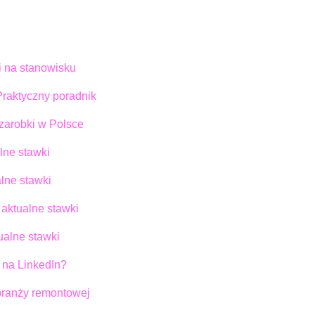
i na stanowisku
raktyczny poradnik
 zarobki w Polsce
lne stawki
lne stawki
aktualne stawki
ualne stawki
 na LinkedIn?
 branży remontowej