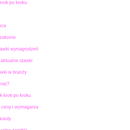
krok po kroku
lsce
 zakonie
stawki wynagrodzeń
aktualne stawki
awki w branży
lnej?
k krok po kroku
e ceny i wymagania
beauty