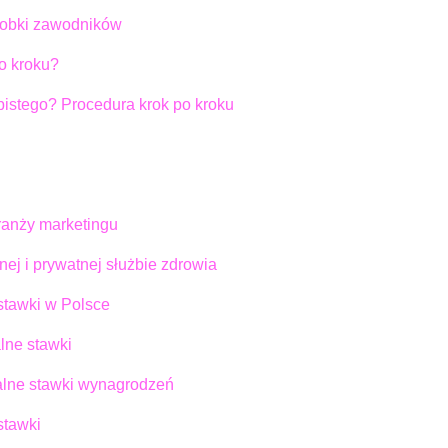
arobki zawodników
po kroku?
bistego? Procedura krok po kroku
branży marketingu
nej i prywatnej służbie zdrowia
 stawki w Polsce
alne stawki
ualne stawki wynagrodzeń
stawki