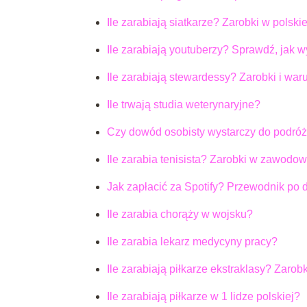
Ile zarabiają siatkarze? Zarobki w polskiej
Ile zarabiają youtuberzy? Sprawdź, jak w
Ile zarabiają stewardessy? Zarobki i war
Ile trwają studia weterynaryjne?
Czy dowód osobisty wystarczy do podró
Ile zarabia tenisista? Zarobki w zawodow
Jak zapłacić za Spotify? Przewodnik po
Ile zarabia chorąży w wojsku?
Ile zarabia lekarz medycyny pracy?
Ile zarabiają piłkarze ekstraklasy? Zarobk
Ile zarabiają piłkarze w 1 lidze polskiej?