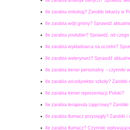
Ile zarabia analityk danych? Sprawdź akt
Ile zarabia onkolog? Zarobki lekarzy w P
Ile zarabia wójt gminy? Sprawdź aktual
Ile zarabia youtuber? Sprawdź, od czego
Ile zarabia wykładowca na uczelni? Spr
Ile zarabia weterynarz? Sprawdź aktualn
Ile zarabia trener personalny – czynniki
Ile zarabia wicedyrektor szkoły? Zarobki
Ile zarabia trener reprezentacji Polski?
Ile zarabia terapeuta zajęciowy? Zarobki
Ile zarabia tłumacz przysięgły? Zarobki i
Ile zarabia tłumacz? Czynniki wpływając