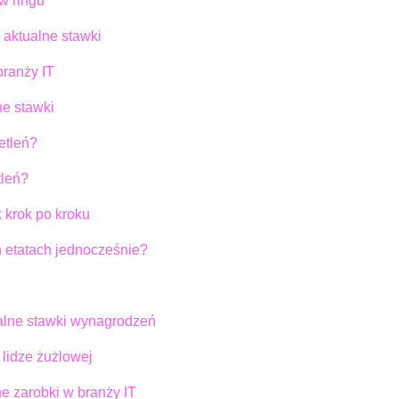
w ringu
 aktualne stawki
branży IT
ne stawki
etleń?
tleń?
 krok po kroku
etatach jednocześnie?
alne stawki wynagrodzeń
 lidze żużlowej
e zarobki w branży IT