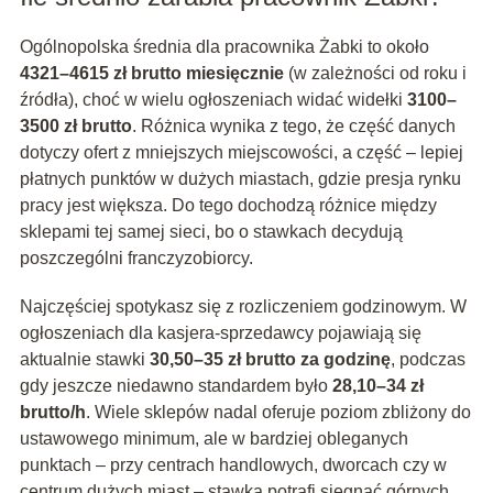
Ogólnopolska średnia dla pracownika Żabki to około
4321–4615 zł brutto miesięcznie
(w zależności od roku i
źródła), choć w wielu ogłoszeniach widać widełki
3100–
3500 zł brutto
. Różnica wynika z tego, że część danych
dotyczy ofert z mniejszych miejscowości, a część – lepiej
płatnych punktów w dużych miastach, gdzie presja rynku
pracy jest większa. Do tego dochodzą różnice między
sklepami tej samej sieci, bo o stawkach decydują
poszczególni franczyzobiorcy.
Najczęściej spotykasz się z rozliczeniem godzinowym. W
ogłoszeniach dla kasjera-sprzedawcy pojawiają się
aktualnie stawki
30,50–35 zł brutto za godzinę
, podczas
gdy jeszcze niedawno standardem było
28,10–34 zł
brutto/h
. Wiele sklepów nadal oferuje poziom zbliżony do
ustawowego minimum, ale w bardziej obleganych
punktach – przy centrach handlowych, dworcach czy w
centrum dużych miast – stawka potrafi sięgnąć górnych