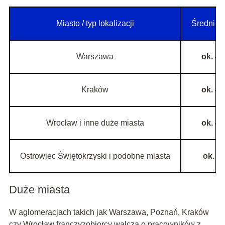
Miasto / typ lokalizacji
Średnie 
Warszawa
ok. 48
Kraków
ok. 43
Wrocław i inne duże miasta
ok. 42
Ostrowiec Świętokrzyski i podobne miasta
ok. 30
Duże miasta
W aglomeracjach takich jak Warszawa, Poznań, Kraków
czy Wrocław franczyzobiorcy walczą o pracowników z