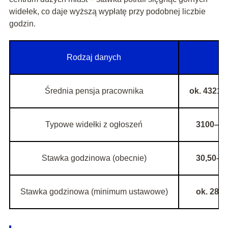
widełek, co daje wyższą wypłatę przy podobnej liczbie
godzin.
Rodzaj danych
K
Średnia pensja pracownika
ok. 4321–4
Typowe widełki z ogłoszeń
3100–350
Stawka godzinowa (obecnie)
30,50–35
Stawka godzinowa (minimum ustawowe)
ok. 28,1