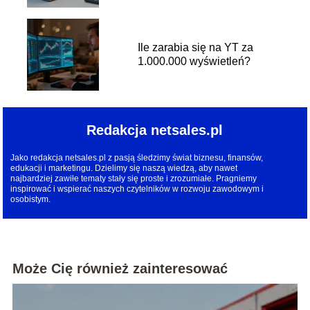
Ile zarabia się na YT za
1.000.000 wyświetleń?
Redakcja netsales.pl
Jako redakcja netsales.pl z pasją śledzimy świat biznesu, finansów,
edukacji i marketingu. Dzielimy się naszą wiedzą, aby nawet
najbardziej zawiłe tematy stały się proste i zrozumiałe. Pragniemy
inspirować i wspierać naszych czytelników w rozwoju zawodowym i
osobistym.
Może Cię również zainteresować