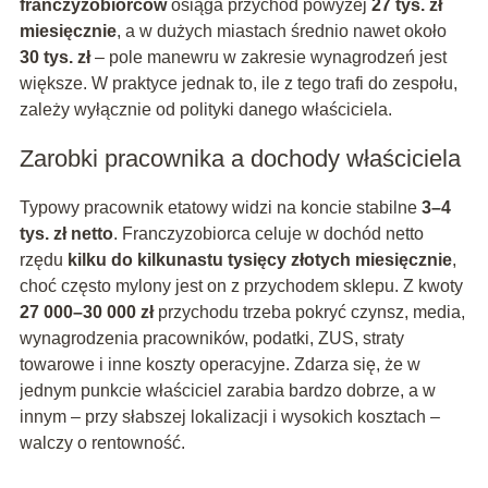
franczyzobiorców
osiąga przychód powyżej
27 tys. zł
miesięcznie
, a w dużych miastach średnio nawet około
30 tys. zł
– pole manewru w zakresie wynagrodzeń jest
większe. W praktyce jednak to, ile z tego trafi do zespołu,
zależy wyłącznie od polityki danego właściciela.
Zarobki pracownika a dochody właściciela
Typowy pracownik etatowy widzi na koncie stabilne
3–4
tys. zł netto
. Franczyzobiorca celuje w dochód netto
rzędu
kilku do kilkunastu tysięcy złotych miesięcznie
,
choć często mylony jest on z przychodem sklepu. Z kwoty
27 000–30 000 zł
przychodu trzeba pokryć czynsz, media,
wynagrodzenia pracowników, podatki, ZUS, straty
towarowe i inne koszty operacyjne. Zdarza się, że w
jednym punkcie właściciel zarabia bardzo dobrze, a w
innym – przy słabszej lokalizacji i wysokich kosztach –
walczy o rentowność.