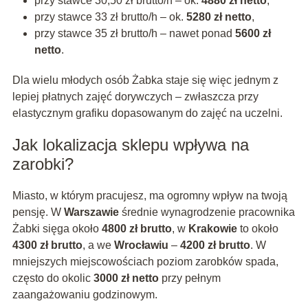
przy stawce 30,50 zł brutto/h – ok.
4880 zł netto
,
przy stawce 33 zł brutto/h – ok.
5280 zł netto
,
przy stawce 35 zł brutto/h – nawet ponad
5600 zł
netto
.
Dla wielu młodych osób Żabka staje się więc jednym z
lepiej płatnych zajęć dorywczych – zwłaszcza przy
elastycznym grafiku dopasowanym do zajęć na uczelni.
Jak lokalizacja sklepu wpływa na
zarobki?
Miasto, w którym pracujesz, ma ogromny wpływ na twoją
pensję. W
Warszawie
średnie wynagrodzenie pracownika
Żabki sięga około
4800 zł brutto
, w
Krakowie
to około
4300 zł brutto
, a we
Wrocławiu
–
4200 zł brutto
. W
mniejszych miejscowościach poziom zarobków spada,
często do okolic
3000 zł netto
przy pełnym
zaangażowaniu godzinowym.