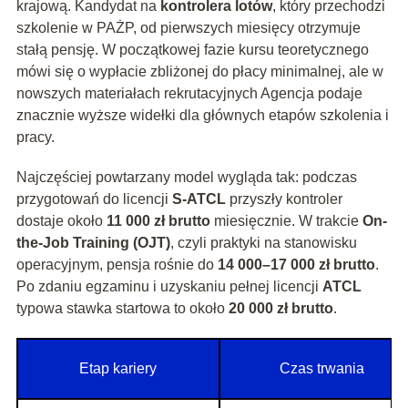
krajową. Kandydat na
kontrolera lotów
, który przechodzi
szkolenie w PAŻP, od pierwszych miesięcy otrzymuje
stałą pensję. W początkowej fazie kursu teoretycznego
mówi się o wypłacie zbliżonej do płacy minimalnej, ale w
nowszych materiałach rekrutacyjnych Agencja podaje
znacznie wyższe widełki dla głównych etapów szkolenia i
pracy.
Najczęściej powtarzany model wygląda tak: podczas
przygotowań do licencji
S-ATCL
przyszły kontroler
dostaje około
11 000 zł brutto
miesięcznie. W trakcie
On-
the-Job Training (OJT)
, czyli praktyki na stanowisku
operacyjnym, pensja rośnie do
14 000–17 000 zł brutto
.
Po zdaniu egzaminu i uzyskaniu pełnej licencji
ATCL
typowa stawka startowa to około
20 000 zł brutto
.
Etap kariery
Czas trwania