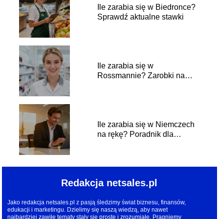
Ile zarabia się w Biedronce?
Sprawdź aktualne stawki
Ile zarabia się w
Rossmannie? Zarobki na
różnych stanowiskach
Ile zarabia się w Niemczech
na rękę? Poradnik dla
pracownika
Redakcja netsales.pl
Jako redakcja netsales.pl z pasją śledzimy świat biznesu, finansów,
edukacji i marketingu. Dzielimy się naszą wiedzą, aby nawet
najbardziej zawiłe tematy stały się proste i zrozumiałe. Pragniemy