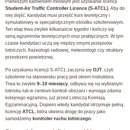
Pierwszym kamieniem milowym jest uzyskanie licencji
Student-Air Traffic Controller Licence (S-ATCL)
. Aby do
niej dojść, kandydat musi przejść kurs teoretyczny i
symulatorowy w specjalistycznym ośrodku szkoleniowym.
Ten etap trwa zwykle kilkanaście tygodni i kończy się
serią egzaminów teoretycznych oraz praktycznych. W tym
czasie kandydaci uczą się między innymi przepisów
lotniczych, frazeologii radiowej, meteorologii czy struktury
przestrzeni powietrznej.
Po uzyskaniu licencji S-ATCL zaczyna się
OJT
, czyli
szkolenie na stanowisku pracy pod okiem instruktora.
Trwa to zwykle
9–10 miesięcy
, odbywa się na wybranym
lotnisku lub w centrum kontroli obszaru i wymaga zdania
kolejnego egzaminu, już przed Lotniczą Komisją
Egzaminacyjną. Dopiero wtedy kandydat otrzymuje pełną
licencję
ATCL
, która otwiera drogę do pracy jako
samodzielny
kontroler ruchu lotniczego
.