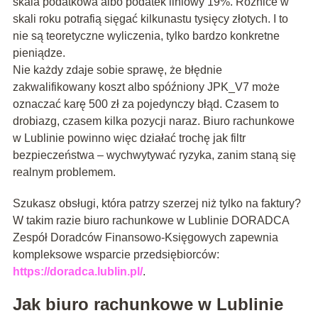
skala podatkowa albo podatek liniowy 19%. Różnice w
skali roku potrafią sięgać kilkunastu tysięcy złotych. I to
nie są teoretyczne wyliczenia, tylko bardzo konkretne
pieniądze.
Nie każdy zdaje sobie sprawę, że błędnie
zakwalifikowany koszt albo spóźniony JPK_V7 może
oznaczać karę 500 zł za pojedynczy błąd. Czasem to
drobiazg, czasem kilka pozycji naraz. Biuro rachunkowe
w Lublinie powinno więc działać trochę jak filtr
bezpieczeństwa – wychwytywać ryzyka, zanim staną się
realnym problemem.
Szukasz obsługi, która patrzy szerzej niż tylko na faktury?
W takim razie biuro rachunkowe w Lublinie DORADCA
Zespół Doradców Finansowo-Księgowych zapewnia
kompleksowe wsparcie przedsiębiorców:
https://doradca.lublin.pl/
.
Jak biuro rachunkowe w Lublinie