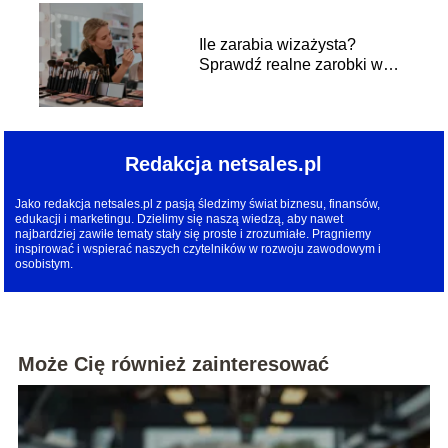
Ile zarabia wizażysta?
Sprawdź realne zarobki w
branży
Redakcja netsales.pl
Jako redakcja netsales.pl z pasją śledzimy świat biznesu, finansów,
edukacji i marketingu. Dzielimy się naszą wiedzą, aby nawet
najbardziej zawiłe tematy stały się proste i zrozumiałe. Pragniemy
inspirować i wspierać naszych czytelników w rozwoju zawodowym i
osobistym.
Może Cię również zainteresować