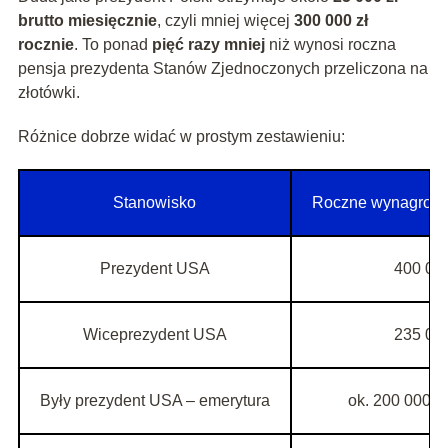
brutto miesięcznie
, czyli mniej więcej
300 000 zł
rocznie
. To ponad
pięć razy mniej
niż wynosi roczna
pensja prezydenta Stanów Zjednoczonych przeliczona na
złotówki.
Różnice dobrze widać w prostym zestawieniu:
Stanowisko
Roczne wynagrodz
Prezydent USA
400 00
Wiceprezydent USA
235 00
Były prezydent USA – emerytura
ok. 200 000–