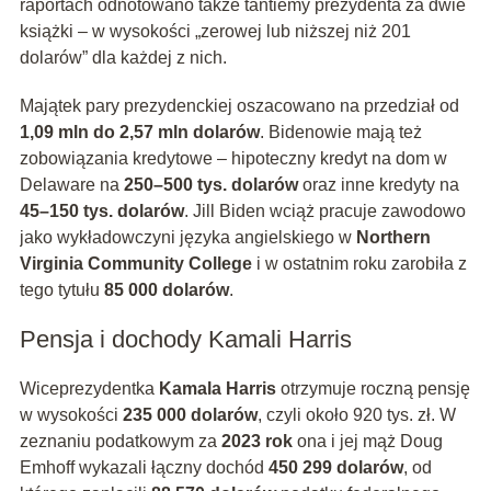
raportach odnotowano także tantiemy prezydenta za dwie
książki – w wysokości „zerowej lub niższej niż 201
dolarów” dla każdej z nich.
Majątek pary prezydenckiej oszacowano na przedział od
1,09 mln do 2,57 mln dolarów
. Bidenowie mają też
zobowiązania kredytowe – hipoteczny kredyt na dom w
Delaware na
250–500 tys. dolarów
oraz inne kredyty na
45–150 tys. dolarów
. Jill Biden wciąż pracuje zawodowo
jako wykładowczyni języka angielskiego w
Northern
Virginia Community College
i w ostatnim roku zarobiła z
tego tytułu
85 000 dolarów
.
Pensja i dochody Kamali Harris
Wiceprezydentka
Kamala Harris
otrzymuje roczną pensję
w wysokości
235 000 dolarów
, czyli około 920 tys. zł. W
zeznaniu podatkowym za
2023 rok
ona i jej mąż Doug
Emhoff wykazali łączny dochód
450 299 dolarów
, od