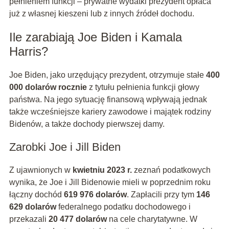
pełnieniem funkcji – prywatne wydatki prezydent opłaca
już z własnej kieszeni lub z innych źródeł dochodu.
Ile zarabiają Joe Biden i Kamala
Harris?
Joe Biden, jako urzędujący prezydent, otrzymuje stałe
400
000 dolarów rocznie
z tytułu pełnienia funkcji głowy
państwa. Na jego sytuację finansową wpływają jednak
także wcześniejsze kariery zawodowe i majątek rodziny
Bidenów, a także dochody pierwszej damy.
Zarobki Joe i Jill Biden
Z ujawnionych w
kwietniu 2023 r.
zeznań podatkowych
wynika, że Joe i Jill Bidenowie mieli w poprzednim roku
łączny dochód
619 976 dolarów
. Zapłacili przy tym
146
629 dolarów
federalnego podatku dochodowego i
przekazali
20 477 dolarów
na cele charytatywne. W