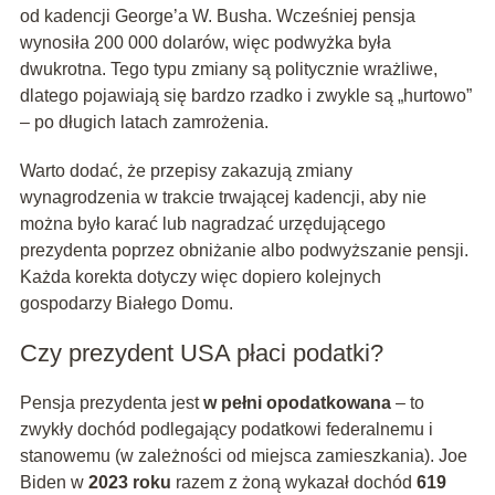
od kadencji George’a W. Busha. Wcześniej pensja
wynosiła 200 000 dolarów, więc podwyżka była
dwukrotna. Tego typu zmiany są politycznie wrażliwe,
dlatego pojawiają się bardzo rzadko i zwykle są „hurtowo”
– po długich latach zamrożenia.
Warto dodać, że przepisy zakazują zmiany
wynagrodzenia w trakcie trwającej kadencji, aby nie
można było karać lub nagradzać urzędującego
prezydenta poprzez obniżanie albo podwyższanie pensji.
Każda korekta dotyczy więc dopiero kolejnych
gospodarzy Białego Domu.
Czy prezydent USA płaci podatki?
Pensja prezydenta jest
w pełni opodatkowana
– to
zwykły dochód podlegający podatkowi federalnemu i
stanowemu (w zależności od miejsca zamieszkania). Joe
Biden w
2023 roku
razem z żoną wykazał dochód
619