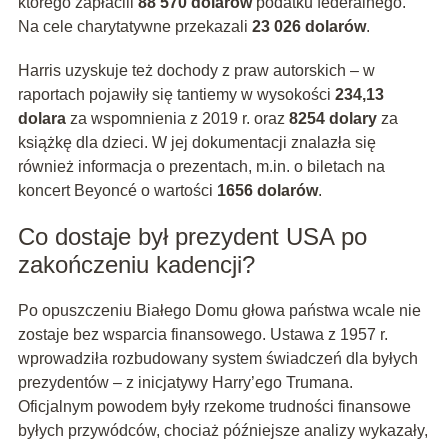
którego zapłacili
88 570 dolarów
podatku federalnego.
Na cele charytatywne przekazali
23 026 dolarów
.
Harris uzyskuje też dochody z praw autorskich – w
raportach pojawiły się tantiemy w wysokości
234,13
dolara
za wspomnienia z 2019 r. oraz
8254 dolary
za
książkę dla dzieci. W jej dokumentacji znalazła się
również informacja o prezentach, m.in. o biletach na
koncert Beyoncé o wartości
1656 dolarów
.
Co dostaje był prezydent USA po
zakończeniu kadencji?
Po opuszczeniu Białego Domu głowa państwa wcale nie
zostaje bez wsparcia finansowego. Ustawa z 1957 r.
wprowadziła rozbudowany system świadczeń dla byłych
prezydentów – z inicjatywy Harry’ego Trumana.
Oficjalnym powodem były rzekome trudności finansowe
byłych przywódców, chociaż późniejsze analizy wykazały,