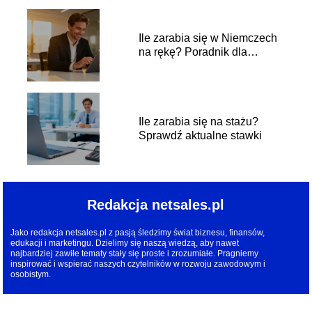
Ile zarabia się w Niemczech
na rękę? Poradnik dla
pracownika
Ile zarabia się na stażu?
Sprawdź aktualne stawki
Redakcja netsales.pl
Jako redakcja netsales.pl z pasją śledzimy świat biznesu, finansów,
edukacji i marketingu. Dzielimy się naszą wiedzą, aby nawet
najbardziej zawiłe tematy stały się proste i zrozumiałe. Pragniemy
inspirować i wspierać naszych czytelników w rozwoju zawodowym i
osobistym.