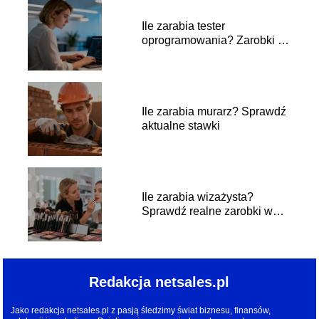
Ile zarabia tester
oprogramowania? Zarobki w
branży IT
Ile zarabia murarz? Sprawdź
aktualne stawki
Ile zarabia wizażysta?
Sprawdź realne zarobki w
branży
Redakcja netsales.pl
Jako redakcja netsales.pl z pasją śledzimy świat biznesu, finansów,