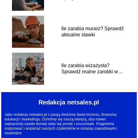
branży IT
Ile zarabia murarz? Sprawdź
aktualne stawki
Ile zarabia wizażysta?
Sprawdź realne zarobki w
branży
Redakcja netsales.pl
Jako redakcja netsales.pl z pasją śledzimy świat biznesu, finansów,
edukacji i marketingu. Dzielimy się naszą wiedzą, aby nawet
najbardziej zawiłe tematy stały się proste i zrozumiałe. Pragniemy
inspirować i wspierać naszych czytelników w rozwoju zawodowym i
osobistym.