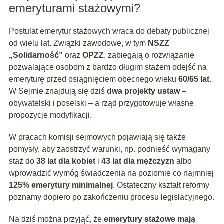
emeryturami stażowymi?
Postulat emerytur stażowych wraca do debaty publicznej
od wielu lat. Związki zawodowe, w tym
NSZZ
„Solidarność”
oraz
OPZZ
, zabiegają o rozwiązanie
pozwalające osobom z bardzo długim stażem odejść na
emeryturę przed osiągnięciem obecnego wieku
60/65 lat
.
W Sejmie znajdują się dziś
dwa projekty ustaw
–
obywatelski i poselski – a rząd przygotowuje własne
propozycje modyfikacji.
W pracach komisji sejmowych pojawiają się także
pomysły, aby zaostrzyć warunki, np. podnieść wymagany
staż do
38 lat dla kobiet
i
43 lat dla mężczyzn
albo
wprowadzić wymóg świadczenia na poziomie co najmniej
125% emerytury minimalnej
. Ostateczny kształt reformy
poznamy dopiero po zakończeniu procesu legislacyjnego.
Na dziś można przyjąć, że
emerytury stażowe mają