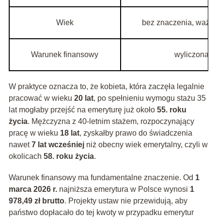
Wiek
bez znaczenia, ważny j
Warunek finansowy
wyliczona e
W praktyce oznacza to, że kobieta, która zaczęła legalnie
pracować w wieku
20 lat
, po spełnieniu wymogu stażu 35
lat mogłaby przejść na emeryturę już około
55. roku
życia
. Mężczyzna z 40-letnim stażem, rozpoczynający
pracę w wieku
18 lat
, zyskałby prawo do świadczenia
nawet
7 lat wcześniej
niż obecny wiek emerytalny, czyli w
okolicach
58. roku życia
.
Warunek finansowy ma fundamentalne znaczenie. Od
1
marca 2026 r.
najniższa emerytura w Polsce wynosi
1
978,49 zł brutto
. Projekty ustaw nie przewidują, aby
państwo dopłacało do tej kwoty w przypadku emerytur