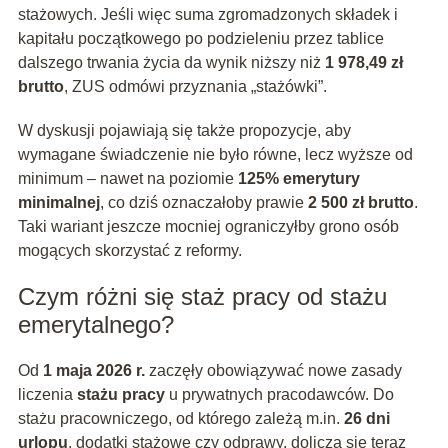
stażowych. Jeśli więc suma zgromadzonych składek i
kapitału początkowego po podzieleniu przez tablice
dalszego trwania życia da wynik niższy niż
1 978,49 zł
brutto
, ZUS odmówi przyznania „stażówki”.
W dyskusji pojawiają się także propozycje, aby
wymagane świadczenie nie było równe, lecz wyższe od
minimum – nawet na poziomie
125% emerytury
minimalnej
, co dziś oznaczałoby prawie
2 500 zł brutto
.
Taki wariant jeszcze mocniej ograniczyłby grono osób
mogących skorzystać z reformy.
Czym różni się staż pracy od stażu
emerytalnego?
Od
1 maja 2026 r.
zaczęły obowiązywać nowe zasady
liczenia
stażu pracy
u prywatnych pracodawców. Do
stażu pracowniczego, od którego zależą m.in.
26 dni
urlopu
, dodatki stażowe czy odprawy, dolicza się teraz