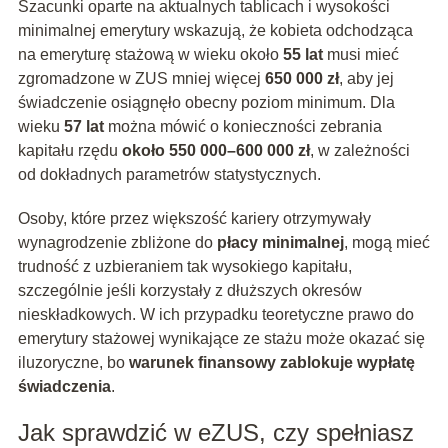
Szacunki oparte na aktualnych tablicach i wysokości
minimalnej emerytury wskazują, że kobieta odchodząca
na emeryturę stażową w wieku około
55 lat
musi mieć
zgromadzone w ZUS mniej więcej
650 000 zł
, aby jej
świadczenie osiągnęło obecny poziom minimum. Dla
wieku
57 lat
można mówić o konieczności zebrania
kapitału rzędu
około 550 000–600 000 zł
, w zależności
od dokładnych parametrów statystycznych.
Osoby, które przez większość kariery otrzymywały
wynagrodzenie zbliżone do
płacy minimalnej
, mogą mieć
trudność z uzbieraniem tak wysokiego kapitału,
szczególnie jeśli korzystały z dłuższych okresów
nieskładkowych. W ich przypadku teoretyczne prawo do
emerytury stażowej wynikające ze stażu może okazać się
iluzoryczne, bo
warunek finansowy zablokuje wypłatę
świadczenia
.
Jak sprawdzić w eZUS, czy spełniasz