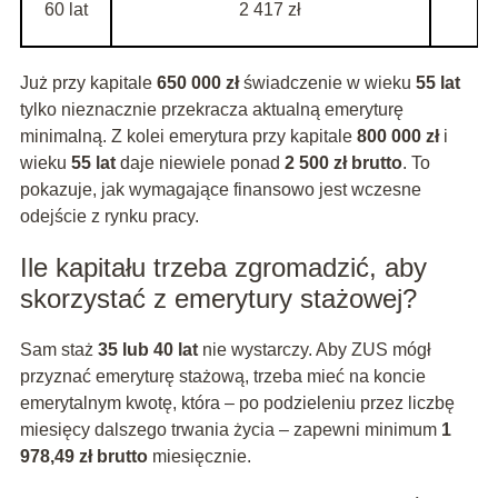
60 lat
2 417 zł
Już przy kapitale
650 000 zł
świadczenie w wieku
55 lat
tylko nieznacznie przekracza aktualną emeryturę
minimalną. Z kolei emerytura przy kapitale
800 000 zł
i
wieku
55 lat
daje niewiele ponad
2 500 zł brutto
. To
pokazuje, jak wymagające finansowo jest wczesne
odejście z rynku pracy.
Ile kapitału trzeba zgromadzić, aby
skorzystać z emerytury stażowej?
Sam staż
35 lub 40 lat
nie wystarczy. Aby ZUS mógł
przyznać emeryturę stażową, trzeba mieć na koncie
emerytalnym kwotę, która – po podzieleniu przez liczbę
miesięcy dalszego trwania życia – zapewni minimum
1
978,49 zł brutto
miesięcznie.