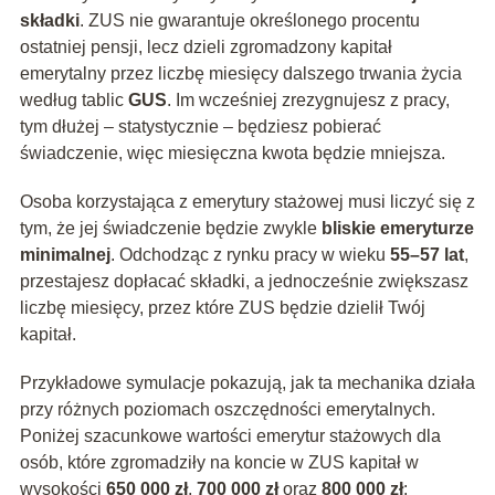
składki
. ZUS nie gwarantuje określonego procentu
ostatniej pensji, lecz dzieli zgromadzony kapitał
emerytalny przez liczbę miesięcy dalszego trwania życia
według tablic
GUS
. Im wcześniej zrezygnujesz z pracy,
tym dłużej – statystycznie – będziesz pobierać
świadczenie, więc miesięczna kwota będzie mniejsza.
Osoba korzystająca z emerytury stażowej musi liczyć się z
tym, że jej świadczenie będzie zwykle
bliskie emeryturze
minimalnej
. Odchodząc z rynku pracy w wieku
55–57 lat
,
przestajesz dopłacać składki, a jednocześnie zwiększasz
liczbę miesięcy, przez które ZUS będzie dzielił Twój
kapitał.
Przykładowe symulacje pokazują, jak ta mechanika działa
przy różnych poziomach oszczędności emerytalnych.
Poniżej szacunkowe wartości emerytur stażowych dla
osób, które zgromadziły na koncie w ZUS kapitał w
wysokości
650 000 zł
,
700 000 zł
oraz
800 000 zł
: