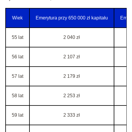
Wiek
Emerytura przy 650 000 zł kapitału
Emery
55 lat
2 040 zł
56 lat
2 107 zł
57 lat
2 179 zł
58 lat
2 253 zł
59 lat
2 333 zł