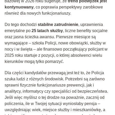
bazowej w 2026 roku sugeruje, że
trend podwyżek jest
kontynuowany
, co poprawia perspektywy zarobkowe
również dla nowych funkcjonariuszy.
Do tego dochodzi
stabilne zatrudnienie
, uprawnienia
emerytalne po
25 latach służby
, liczne benefity socjalne
oraz jasna ścieżka awansu. Pierwsze miesiące są
wymagające – szkoła Policji, nowe obowiązki, służby w
nocy i w święta – ale finansowo początkujący policjant w
2025 roku startuje z pozycji, o której absolwenci wielu
kierunków mogą tylko pomarzyć.
Dla części kandydatów przewagą jest też to, że Policja
szuka ludzi z różnych środowisk. Potrzebni są zarówno
sprawni fizycznie funkcjonariusze prewencji, jak i
analitycy, informatycy czy specjaliści od bezpieczeństwa.
Jeśli więc myślisz o tej drodze na poważnie, zacznij od
policzenia, ile w Twojej sytuacji wyniosłaby pensja –
uwzględniając wiek, miejsce służby i mieszkaniówkę, a