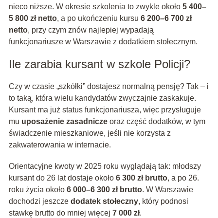
nieco niższe. W okresie szkolenia to zwykle około
5 400–
5 800 zł netto
, a po ukończeniu kursu
6 200–6 700 zł
netto
, przy czym znów najlepiej wypadają
funkcjonariusze w Warszawie z dodatkiem stołecznym.
Ile zarabia kursant w szkole Policji?
Czy w czasie „szkółki” dostajesz normalną pensję? Tak – i
to taką, która wielu kandydatów zwyczajnie zaskakuje.
Kursant ma już status funkcjonariusza, więc przysługuje
mu
uposażenie zasadnicze
oraz część dodatków, w tym
świadczenie mieszkaniowe, jeśli nie korzysta z
zakwaterowania w internacie.
Orientacyjne kwoty w 2025 roku wyglądają tak: młodszy
kursant do 26 lat dostaje około
6 300 zł brutto
, a po 26.
roku życia około
6 000–6 300 zł brutto
. W Warszawie
dochodzi jeszcze
dodatek stołeczny
, który podnosi
stawkę brutto do mniej więcej
7 000 zł
.