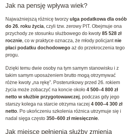
Jak na pensję wpływa wiek?
Najważniejszą różnicę tworzy
ulga podatkowa dla osób
do 26. roku życia
, czyli tzw. zerowy PIT. Obejmuje ona
przychody ze stosunku służbowego do kwoty
85 528 zł
rocznie
, co w praktyce oznacza, że młody policjant
nie
płaci podatku dochodowego
aż do przekroczenia tego
progu.
Dzięki temu dwie osoby na tym samym stanowisku i z
takim samym uposażeniem brutto mogą otrzymywać
różne kwoty „na rękę”. Posterunkowy przed 26. rokiem
życia może zobaczyć na koncie około
4 500–4 800 zł
netto w służbie przygotowawczej
, podczas gdy jego
starszy kolega na starcie otrzyma raczej
4 000–4 300 zł
netto
. Po ukończeniu szkolenia różnica utrzymuje się i
nadal sięga często
350–600 zł miesięcznie
.
Jak miejsce pełnienia służby zmienia