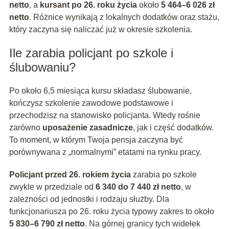
netto
, a
kursant po 26. roku życia
około
5 464–6 026 zł
netto
. Różnice wynikają z lokalnych dodatków oraz stażu,
który zaczyna się naliczać już w okresie szkolenia.
Ile zarabia policjant po szkole i
ślubowaniu?
Po około 6,5 miesiąca kursu składasz ślubowanie,
kończysz szkolenie zawodowe podstawowe i
przechodzisz na stanowisko policjanta. Wtedy rośnie
zarówno
uposażenie zasadnicze
, jak i część dodatków.
To moment, w którym Twoja pensja zaczyna być
porównywana z „normalnymi” etatami na rynku pracy.
Policjant przed 26. rokiem życia
zarabia po szkole
zwykle w przedziale od
6 340 do 7 440 zł netto
, w
zależności od jednostki i rodzaju służby. Dla
funkcjonariusza po 26. roku życia typowy zakres to około
5 830–6 790 zł netto
. Na górnej granicy tych widełek