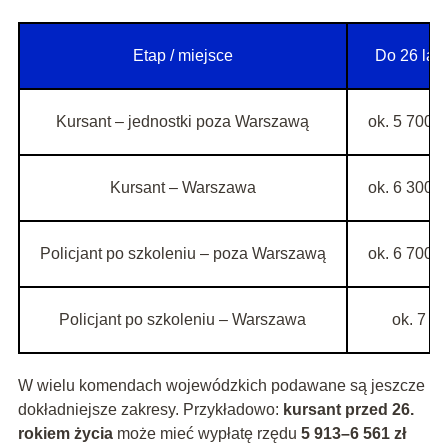
Etap / miejsce
Do 26 lat 
Kursant – jednostki poza Warszawą
ok. 5 700–6
Kursant – Warszawa
ok. 6 300–6
Policjant po szkoleniu – poza Warszawą
ok. 6 700–6
Policjant po szkoleniu – Warszawa
ok. 7 30
W wielu komendach wojewódzkich podawane są jeszcze
dokładniejsze zakresy. Przykładowo:
kursant przed 26.
rokiem życia
może mieć wypłatę rzędu
5 913–6 561 zł