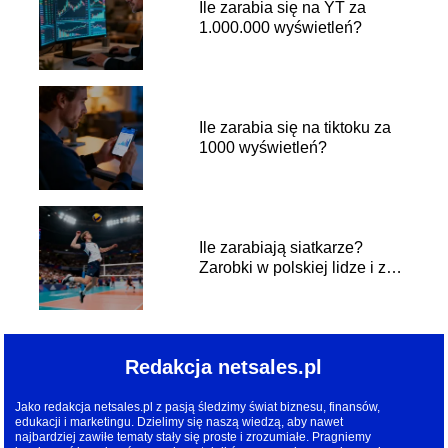
Ile zarabia się na YT za
1.000.000 wyświetleń?
Ile zarabia się na tiktoku za
1000 wyświetleń?
Ile zarabiają siatkarze?
Zarobki w polskiej lidze i za
granicą
Redakcja netsales.pl
Jako redakcja netsales.pl z pasją śledzimy świat biznesu, finansów,
edukacji i marketingu. Dzielimy się naszą wiedzą, aby nawet
najbardziej zawiłe tematy stały się proste i zrozumiałe. Pragniemy