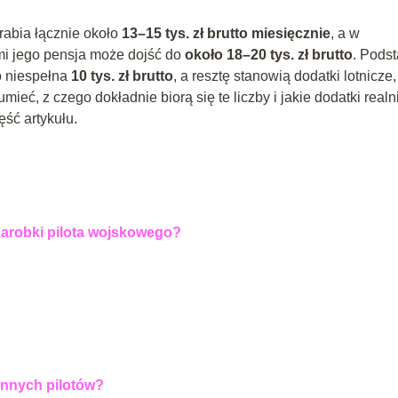
rabia łącznie około
13–15 tys. zł brutto miesięcznie
, a w
i jego pensja może dojść do
około 18–20 tys. zł brutto
. Pods
o niespełna
10 tys. zł brutto
, a resztę stanowią dodatki lotnicze,
mieć, z czego dokładnie biorą się te liczby i jakie dodatki realn
ęść artykułu.
zarobki pilota wojskowego?
 innych pilotów?