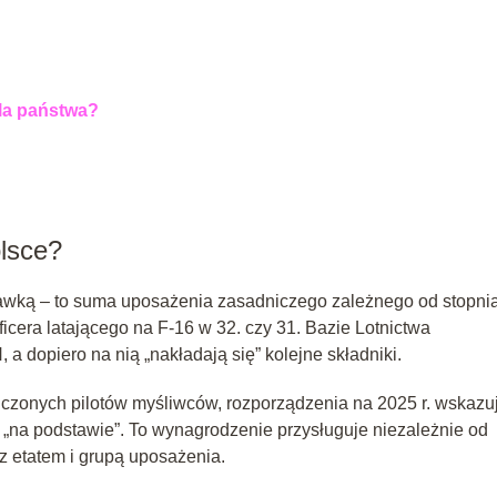
dla państwa?
olsce?
stawką – to suma uposażenia zasadniczego zależnego od stopni
icera latającego na F‑16 w 32. czy 31. Bazie Lotnictwa
 dopiero na nią „nakładają się” kolejne składniki.
adczonych pilotów myśliwców, rozporządzenia na 2025 r. wskazu
„na podstawie”. To wynagrodzenie przysługuje niezależnie od
z etatem i grupą uposażenia.