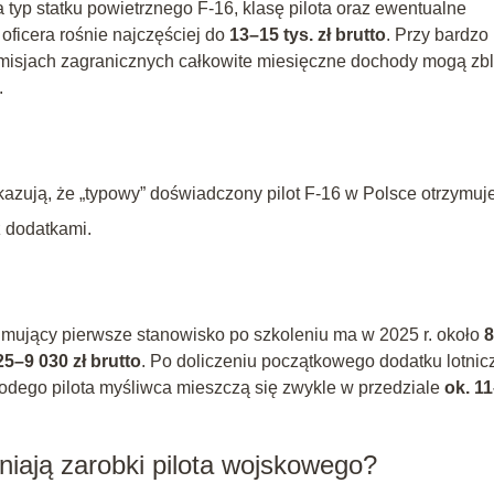
a typ statku powietrznego F‑16, klasę pilota oraz ewentualne
 oficera rośnie najczęściej do
13–15 tys. zł brutto
. Przy bardzo
misjach zagranicznych całkowite miesięczne dochody mogą zbl
.
zują, że „typowy” doświadczony pilot F‑16 w Polsce otrzymuj
z dodatkami.
mujący pierwsze stanowisko po szkoleniu ma w 2025 r. około
8
25–9 030 zł brutto
. Po doliczeniu początkowego dodatku lotni
łodego pilota myśliwca mieszczą się zwykle w przedziale
ok. 1
niają zarobki pilota wojskowego?