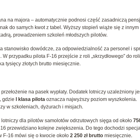
ana na majora – automatycznie podnosi część zasadniczą pensj
dnak do samych kwot z tabel. Wyższy stopień wiąże się z innym
adrą, prowadzeniem szkoleń młodszych pilotów.
 za stanowisko dowódcze, za odpowiedzialność za personel i sp
W przypadku pilota F‑16 przejście z roli „skrzydłowego” do roli
a tysięcy złotych brutto miesięcznie.
rzełożenie na pasek wypłaty. Dodatek lotniczy uzależniony je
I, gdzie
I klasa pilota
oznacza najwyższy poziom wyszkolenia.
czy w szkoleniach, dyżurach i misjach.
otniczy dla pilotów samolotów odrzutowych sięga od około
750
‑16 przewidziano kolejne zwiększenia. Do tego dochodzi specj
ów F‑16 mówi się o kwocie około
2 250 zł brutto
miesięcznie.