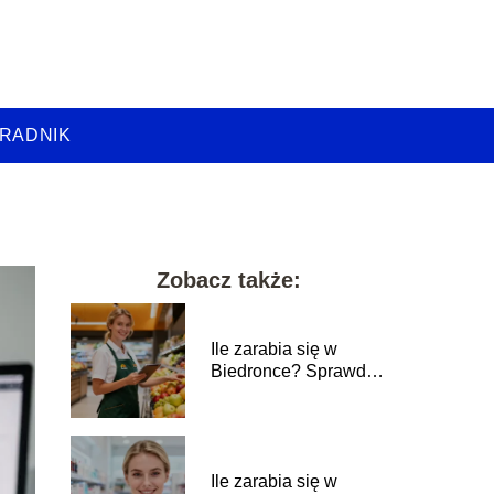
RADNIK
Zobacz także:
Ile zarabia się w
Biedronce? Sprawdź
aktualne stawki
Ile zarabia się w