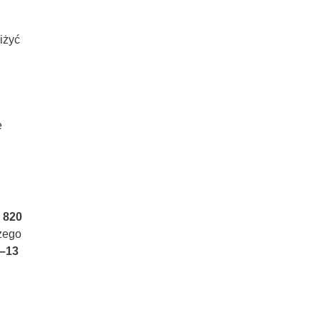
iżyć
e
 820
czego
1–13