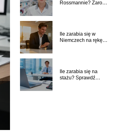
Rossmannie? Zarobki
na różnych
stanowiskach
Ile zarabia się w
Niemczech na rękę?
Poradnik dla
pracownika
Ile zarabia się na
stażu? Sprawdź
aktualne stawki