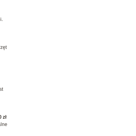
i.
rzęt
st
 zł
alne