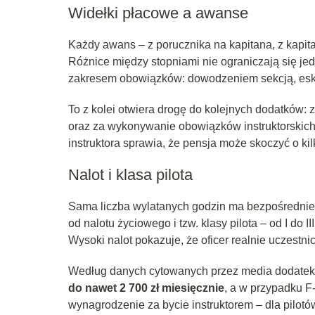
Widełki płacowe a awanse
Każdy awans – z porucznika na kapitana, z kapit
Różnice między stopniami nie ograniczają się je
zakresem obowiązków: dowodzeniem sekcją, esk
To z kolei otwiera drogę do kolejnych dodatków:
oraz za wykonywanie obowiązków instruktorskich. 
instruktora sprawia, że pensja może skoczyć o kilk
Nalot i klasa pilota
Sama liczba wylatanych godzin ma bezpośrednie p
od nalotu życiowego i tzw. klasy pilota – od I do II
Wysoki nalot pokazuje, że oficer realnie uczestni
Według danych cytowanych przez media dodatek l
do nawet 2 700 zł miesięcznie
, a w przypadku F
wynagrodzenie za bycie instruktorem – dla pilot