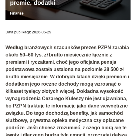
premie, dodatki
Finanse
Data publikacji: 2026-06-29
Według branżowych szacunków prezes PZPN zarabia
około
50–60 tys. zł brutto miesięcznie
łącznie z
premiami i ryczałtami, choć jego oficjalna pensja
podstawowa została ustalona na poziomie
28 500 zł
brutto miesięcznie
. W dobrych latach dzięki premiom i
dodatkom jego roczne dochody mogą wzrosnąć o
kilkaset tysięcy złotych więcej
. Dokładna wysokość
wynagrodzenia Cezarego Kuleszy nie jest ujawniana,
bo PZPN traktuje te informacje jako dane wewnętrzne
związku. Do tego dochodzą benefity, jak samochód
służbowy, prywatna opieka medyczna czy opłacane
podróże. Jeśli chcesz zrozumieć, z czego biorą się te
kwoty i dlaczego budzą tyle emocji, przeczytaj dalszą