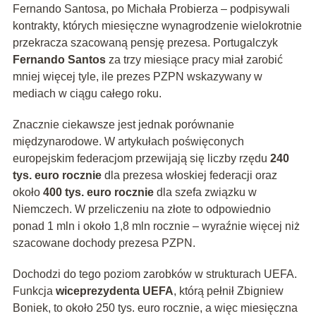
Fernando Santosa, po Michała Probierza – podpisywali
kontrakty, których miesięczne wynagrodzenie wielokrotnie
przekracza szacowaną pensję prezesa. Portugalczyk
Fernando Santos
za trzy miesiące pracy miał zarobić
mniej więcej tyle, ile prezes PZPN wskazywany w
mediach w ciągu całego roku.
Znacznie ciekawsze jest jednak porównanie
międzynarodowe. W artykułach poświęconych
europejskim federacjom przewijają się liczby rzędu
240
tys. euro rocznie
dla prezesa włoskiej federacji oraz
około
400 tys. euro rocznie
dla szefa związku w
Niemczech. W przeliczeniu na złote to odpowiednio
ponad 1 mln i około 1,8 mln rocznie – wyraźnie więcej niż
szacowane dochody prezesa PZPN.
Dochodzi do tego poziom zarobków w strukturach UEFA.
Funkcja
wiceprezydenta UEFA
, którą pełnił Zbigniew
Boniek, to około 250 tys. euro rocznie, a więc miesięczna