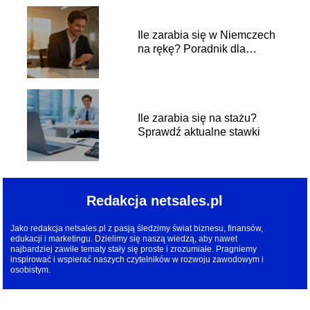
Ile zarabia się w Niemczech
na rękę? Poradnik dla
pracownika
Ile zarabia się na stażu?
Sprawdź aktualne stawki
Redakcja netsales.pl
Jako redakcja netsales.pl z pasją śledzimy świat biznesu, finansów,
edukacji i marketingu. Dzielimy się naszą wiedzą, aby nawet
najbardziej zawiłe tematy stały się proste i zrozumiałe. Pragniemy
inspirować i wspierać naszych czytelników w rozwoju zawodowym i
osobistym.