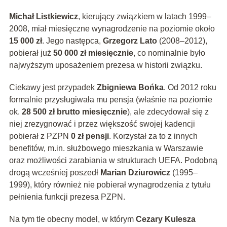
Michał Listkiewicz
, kierujący związkiem w latach 1999–
2008, miał miesięczne wynagrodzenie na poziomie około
15 000 zł
. Jego następca,
Grzegorz Lato
(2008–2012),
pobierał już
50 000 zł miesięcznie
, co nominalnie było
najwyższym uposażeniem prezesa w historii związku.
Ciekawy jest przypadek
Zbigniewa Bońka
. Od 2012 roku
formalnie przysługiwała mu pensja (właśnie na poziomie
ok.
28 500 zł brutto miesięcznie
), ale zdecydował się z
niej zrezygnować i przez większość swojej kadencji
pobierał z PZPN
0 zł pensji
. Korzystał za to z innych
benefitów, m.in. służbowego mieszkania w Warszawie
oraz możliwości zarabiania w strukturach UEFA. Podobną
drogą wcześniej poszedł
Marian Dziurowicz
(1995–
1999), który również nie pobierał wynagrodzenia z tytułu
pełnienia funkcji prezesa PZPN.
Na tym tle obecny model, w którym
Cezary Kulesza