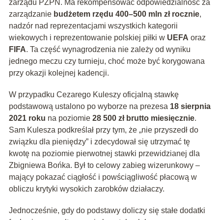
zarządu PZPN. Ma rekompensować odpowiedzialność za
zarządzanie
budżetem rzędu 400–500 mln zł rocznie
,
nadzór nad reprezentacjami wszystkich kategorii
wiekowych i reprezentowanie polskiej piłki w
UEFA
oraz
FIFA
. Ta część wynagrodzenia nie zależy od wyniku
jednego meczu czy turnieju, choć może być korygowana
przy okazji kolejnej kadencji.
W przypadku Cezarego Kuleszy oficjalną stawkę
podstawową ustalono po wyborze na prezesa
18 sierpnia
2021 roku
na poziomie
28 500 zł brutto miesięcznie
.
Sam Kulesza podkreślał przy tym, że „nie przyszedł do
związku dla pieniędzy” i zdecydował się utrzymać tę
kwotę na poziomie pierwotnej stawki przewidzianej dla
Zbigniewa Bońka. Był to celowy zabieg wizerunkowy –
mający pokazać ciągłość i powściągliwość płacową w
obliczu krytyki wysokich zarobków działaczy.
Jednocześnie, gdy do podstawy doliczy się stałe dodatki