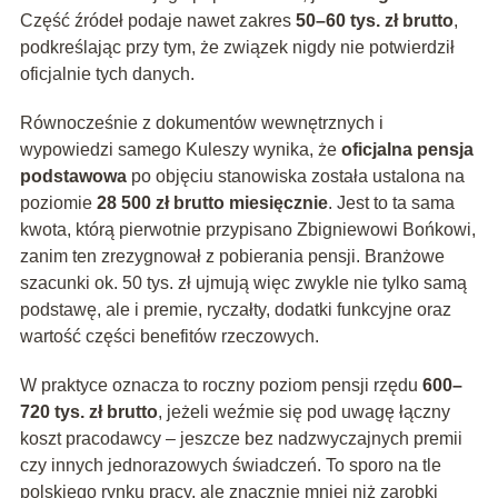
Część źródeł podaje nawet zakres
50–60 tys. zł brutto
,
podkreślając przy tym, że związek nigdy nie potwierdził
oficjalnie tych danych.
Równocześnie z dokumentów wewnętrznych i
wypowiedzi samego Kuleszy wynika, że
oficjalna pensja
podstawowa
po objęciu stanowiska została ustalona na
poziomie
28 500 zł brutto miesięcznie
. Jest to ta sama
kwota, którą pierwotnie przypisano Zbigniewowi Bońkowi,
zanim ten zrezygnował z pobierania pensji. Branżowe
szacunki ok. 50 tys. zł ujmują więc zwykle nie tylko samą
podstawę, ale i premie, ryczałty, dodatki funkcyjne oraz
wartość części benefitów rzeczowych.
W praktyce oznacza to roczny poziom pensji rzędu
600–
720 tys. zł brutto
, jeżeli weźmie się pod uwagę łączny
koszt pracodawcy – jeszcze bez nadzwyczajnych premii
czy innych jednorazowych świadczeń. To sporo na tle
polskiego rynku pracy, ale znacznie mniej niż zarobki