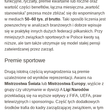
funkcyjne, ryczałty, premie kwartalne lub roczne oraz
wartość części benefitów, łączna miesięczna „wartość
stanowiska” prezesa może zbliżać się do wspominanych
w mediach
50–60 tys. zł brutto
. Taki sposób liczenia jest
powszechny w analizach branżowych i dobrze wpisuje
się w praktykę innych dużych federacji piłkarskich. Przy
mniejszych związkach sportowych w Polsce kwoty są
niższe, ale tam także utrzymuje się model stałej pensji
zatwierdzanej przez zarząd.
Premie sportowe
Drugą istotną częścią wynagrodzenia są premie
uzależnione od wyników reprezentacji. Awans na
Mistrzostwa Świata
lub
Mistrzostwa Europy
, wyjście z
grupy czy utrzymanie w dywizji A
Ligi Narodów
przekładają się na wyższe wpływy z FIFA, UEFA, praw
telewizyjnych i sponsoringu. Część tych dodatkowych
środków trafia do kadry zarządzającej związkiem, w tym