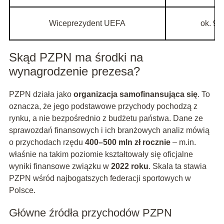
Wiceprezydent UEFA
ok. 90 
Skąd PZPN ma środki na
wynagrodzenie prezesa?
PZPN działa jako
organizacja samofinansująca się
. To
oznacza, że jego podstawowe przychody pochodzą z
rynku, a nie bezpośrednio z budżetu państwa. Dane ze
sprawozdań finansowych i ich branżowych analiz mówią
o przychodach rzędu
400–500 mln zł rocznie
– m.in.
właśnie na takim poziomie kształtowały się oficjalne
wyniki finansowe związku w
2022 roku
. Skala ta stawia
PZPN wśród najbogatszych federacji sportowych w
Polsce.
Główne źródła przychodów PZPN