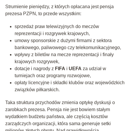
Strumienie pieniędzy, z których opłacana jest pensja
prezesa PZPN, to przede wszystkim:
sprzedaż praw telewizyjnych do meczów
reprezentacji i rozgrywek krajowych,
umowy sponsorskie z dużymi firmami z sektora
bankowego, paliwowego czy telekomunikacyjnego,
wpływy z biletów na mecze reprezentacji i finały
krajowych rozgrywek,
dotacje i nagrody z
FIFA
i
UEFA
za udział w
turniejach oraz programy rozwojowe,
opłaty licencyjne i składki klubów oraz wojewódzkich
związków piłkarskich.
Taka struktura przychodów zmienia optykę dyskusji o
zarobkach prezesa. Pensja nie jest bowiem stałym
wydatkiem budżetu państwa, ale częścią kosztów
zarządczych organizacji, która sama generuje setki
milionów złotych obrotu. Nad prawidłowością