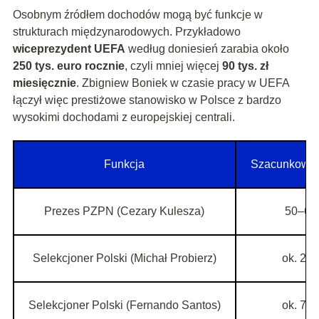
Osobnym źródłem dochodów mogą być funkcje w
strukturach międzynarodowych. Przykładowo
wiceprezydent UEFA
według doniesień zarabia około
250 tys. euro rocznie
, czyli mniej więcej
90 tys. zł
miesięcznie
. Zbigniew Boniek w czasie pracy w UEFA
łączył więc prestiżowe stanowisko w Polsce z bardzo
wysokimi dochodami z europejskiej centrali.
Funkcja
Szacunkowa 
Prezes PZPN (Cezary Kulesza)
50–60 t
Selekcjoner Polski (Michał Probierz)
ok. 200 
Selekcjoner Polski (Fernando Santos)
ok. 730 