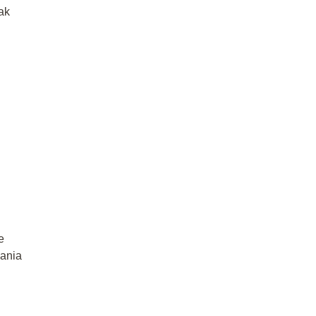
ak
e
wania