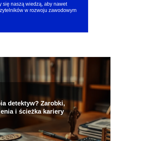
my się naszą wiedzą, aby nawet
ch czytelników w rozwoju zawodowym
bia detektyw? Zarobki,
enia i ścieżka kariery