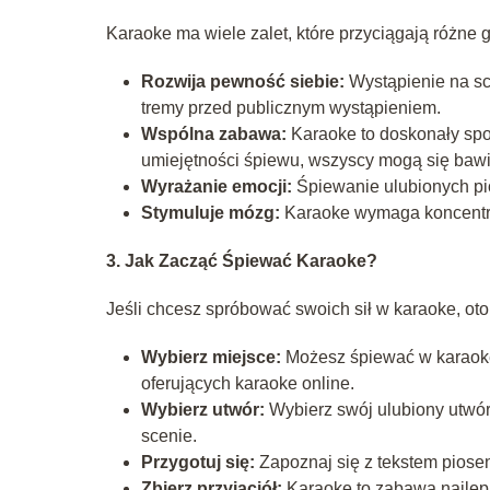
Karaoke ma wiele zalet, które przyciągają różne
Rozwija pewność siebie:
Wystąpienie na sc
tremy przed publicznym wystąpieniem.
Wspólna zabawa:
Karaoke to doskonały spos
umiejętności śpiewu, wszyscy mogą się bawi
Wyrażanie emocji:
Śpiewanie ulubionych pio
Stymuluje mózg:
Karaoke wymaga koncentrac
3. Jak Zacząć Śpiewać Karaoke?
Jeśli chcesz spróbować swoich sił w karaoke, oto
Wybierz miejsce:
Możesz śpiewać w karaoke b
oferujących karaoke online.
Wybierz utwór:
Wybierz swój ulubiony utwór 
scenie.
Przygotuj się:
Zapoznaj się z tekstem piosen
Zbierz przyjaciół:
Karaoke to zabawa najlepi