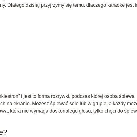
ny. Dlatego dzisiaj przyjrzymy się temu, dlaczego karaoke jest t
iestron” i jest to forma rozrywki, podczas której osoba śpiewa
ych na ekranie. Możesz śpiewać solo lub w grupie, a każdy moż
awa, która nie wymaga doskonałego głosu, tylko chęci do śpie
e?