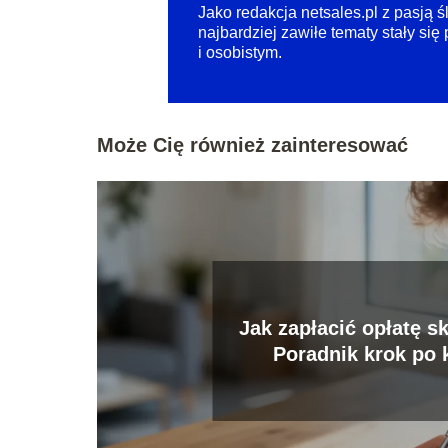
Jako redakcja netsales.pl z pasją 
najbardziej zawiłe tematy stały si
i osobistym.
Może Cię również zainteresować
Jak zapłacić opłatę 
Poradnik krok po 