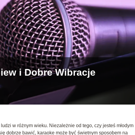
iew i Dobre Wibracje
a ludzi w różnym wieku. Niezależnie od tego, czy jesteś młodym
e się dobrze bawić, karaoke może być świetnym sposobem na