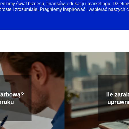
śledzimy świat biznesu, finansów, edukacji i marketingu. Dzieli
ę proste i zrozumiałe. Pragniemy inspirować i wspierać naszy
skarbową?
Ile zara
kroku
uprawni