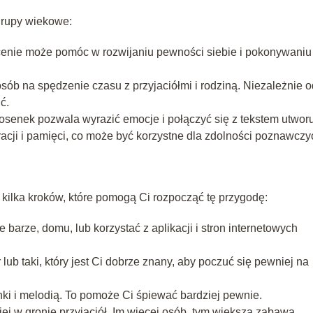
 grupy wiekowe:
enie może pomóc w rozwijaniu pewności siebie i pokonywaniu
ób na spędzenie czasu z przyjaciółmi i rodziną. Niezależnie o
ć.
senek pozwala wyrazić emocje i połączyć się z tekstem utworu
ji i pamięci, co może być korzystne dla zdolności poznawczy
 kilka kroków, które pomogą Ci rozpocząć tę przygodę:
arze, domu, lub korzystać z aplikacji i stron internetowych
lub taki, który jest Ci dobrze znany, aby poczuć się pewniej na
ki i melodią. To pomoże Ci śpiewać bardziej pewnie.
ej w gronie przyjaciół. Im więcej osób, tym większa zabawa.