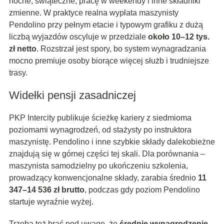
nocne, świąteczne, pracę w weekendy i inne składniki
zmienne. W praktyce realna wypłata maszynisty
Pendolino przy pełnym etacie i typowym grafiku z dużą
liczbą wyjazdów oscyluje w przedziale
około 10–12 tys.
zł netto
. Rozstrzał jest spory, bo system wynagradzania
mocno premiuje osoby biorące więcej służb i trudniejsze
trasy.
Widełki pensji zasadniczej
PKP Intercity publikuje ścieżkę kariery z siedmioma
poziomami wynagrodzeń, od stażysty po instruktora
maszynistę. Pendolino i inne szybkie składy dalekobieżne
znajdują się w górnej części tej skali. Dla porównania –
maszynista samodzielny po ukończeniu szkolenia,
prowadzący konwencjonalne składy, zarabia średnio
11
347–14 536 zł brutto
, podczas gdy poziom Pendolino
startuje wyraźnie wyżej.
Trzeba też brać pod uwagę, że
średnie wynagrodzenie