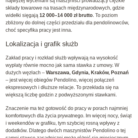
najwyżej wyceniani są maszyniści prowadzący ciężkie
składy towarowe na trasach międzynarodowych, gdzie
widełki sięgają
12 000–14 000 zł brutto
. To poziom
zbliżony do dolnej części przedziału dla pendolinowców,
choć specyfika pracy jest inna.
Lokalizacja i grafik służb
Zakład pracy i rozkład służb wpływają na wysokość
wypłaty równie mocno jak sama stawka z umowy. W
dużych węzłach –
Warszawa, Gdynia, Kraków, Poznań
– jest więcej obiegów Pendolino, więcej połączeń
ekspresowych i dłuższe relacje. To przekłada się na
większą liczbę godzin z podwyższonymi stawkami.
Znaczenie ma też gotowość do pracy w porach najmniej
komfortowych dla życia prywatnego. Im więcej nocy, świąt
i weekendów w grafiku, tym szybciej rosną wpływy z
dodatków. Dlatego dwóch maszynistów Pendolino o tej
samej stawce zasadniczej może różnić się miesięcznym