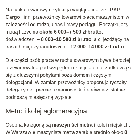
Na rynku towarowym sytuacja wygląda inaczej.
PKP
Cargo
i inni przewoźnicy towarowi płacą maszynistom w
zależności od rodzaju tras i masy pociągu. Początkujący
mogą liczyć na
około 6 000–7 500 zł brutto
,
doświadczeni –
8 000–10 500 zł brutto
, a ci jeżdżący na
trasach międzynarodowych –
12 000–14 000 zł brutto
.
Dla części osób praca w ruchu towarowym bywa bardziej
przewidywalna pod względem relacji, ale nierzadko wiąże
się z dłuższymi pobytami poza domem i częstymi
delegacjami. W zamian przewoźnicy proponują ryczałty
delegacyjne i premie uznaniowe, które również istotnie
podnoszą miesięczną wypłatę.
Metro i kolej aglomeracyjna
Osobną kategorią są
maszyniści metra
i kolei miejskich.
W Warszawie maszynista metra zarabia średnio około
8