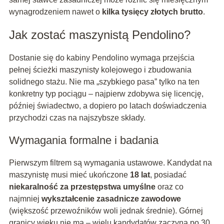
wynagrodzeniem nawet o
kilka tysięcy złotych brutto
.
Jak zostać maszynistą Pendolino?
Dostanie się do kabiny Pendolino wymaga przejścia
pełnej ścieżki maszynisty kolejowego i zbudowania
solidnego stażu. Nie ma „szybkiego pasa” tylko na ten
konkretny typ pociągu – najpierw zdobywa się licencję,
później świadectwo, a dopiero po latach doświadczenia
przychodzi czas na najszybsze składy.
Wymagania formalne i badania
Pierwszym filtrem są wymagania ustawowe. Kandydat na
maszynistę musi mieć ukończone
18 lat
, posiadać
niekaralność za przestępstwa umyślne
oraz co
najmniej
wykształcenie zasadnicze zawodowe
(większość przewoźników woli jednak średnie). Górnej
granicy wieku nie ma – wielu kandydatów zaczyna po 30.