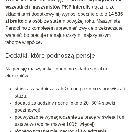
wszystkich maszynistów PKP Intercity
(łącznie ze
składnikami dodatkowymi) wynosi obecnie około
14 536
zł brutto
dla osób ze stażem powyżej roku. Maszynista
Pendolino z kompletem uprawnień zwykle przekracza tę
wartość, bo pracuje na najdroższym i najszybszym
taborze w spółce.
Dodatki, które podnoszą pensję
Na pensję maszynisty Pendolino składa się kilka
elementów:
stawka zasadnicza zależna od poziomu stanowiska i
stażu,
dodatki za godziny nocne (około 20–30% stawki
godzinowej),
podwyższone wynagrodzenie za pracę w święta i dni
ustawowo wolne (nawet 100% więcej),
różnego typu premie, nagrody i świadczenia