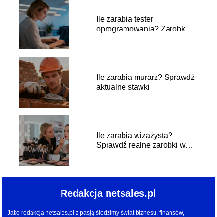
Ile zarabia tester
oprogramowania? Zarobki w
branży IT
Ile zarabia murarz? Sprawdź
aktualne stawki
Ile zarabia wizażysta?
Sprawdź realne zarobki w
branży
Redakcja netsales.pl
Jako redakcja netsales.pl z pasją śledzimy świat biznesu, finansów,