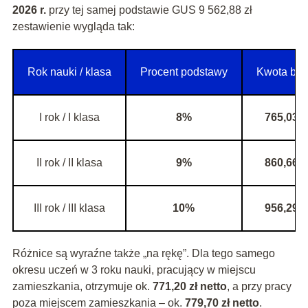
2026 r.
przy tej samej podstawie GUS 9 562,88 zł
zestawienie wygląda tak:
Rok nauki / klasa
Procent podstawy
Kwota brut
I rok / I klasa
8%
765,03 z
II rok / II klasa
9%
860,66 z
III rok / III klasa
10%
956,29 z
Różnice są wyraźne także „na rękę”. Dla tego samego
okresu uczeń w 3 roku nauki, pracujący w miejscu
zamieszkania, otrzymuje ok.
771,20 zł netto
, a przy pracy
poza miejscem zamieszkania – ok.
779,70 zł netto
.