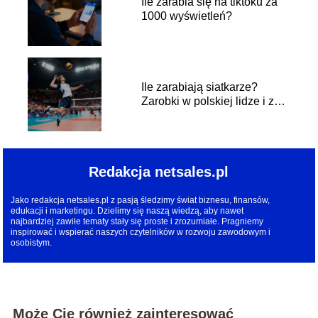
Ile zarabia się na tiktoku za
1000 wyświetleń?
Ile zarabiają siatkarze?
Zarobki w polskiej lidze i za
granicą
Redakcja netsales.pl
Jako redakcja netsales.pl z pasją śledzimy świat biznesu, finansów,
edukacji i marketingu. Dzielimy się naszą wiedzą, aby nawet
najbardziej zawiłe tematy stały się proste i zrozumiałe. Pragniemy
inspirować i wspierać naszych czytelników w rozwoju zawodowym i
osobistym.
Może Cię również zainteresować