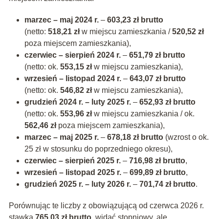
marzec – maj 2024 r.
–
603,23 zł brutto
(netto:
518,21 zł
w miejscu zamieszkania /
520,52 zł
poza miejscem zamieszkania),
czerwiec – sierpień 2024 r.
–
651,79 zł brutto
(netto: ok.
553,15 zł
w miejscu zamieszkania),
wrzesień – listopad 2024 r.
–
643,07 zł brutto
(netto: ok.
546,82 zł
w miejscu zamieszkania),
grudzień 2024 r. – luty 2025 r.
–
652,93 zł brutto
(netto: ok.
553,96 zł
w miejscu zamieszkania / ok.
562,46 zł
poza miejscem zamieszkania),
marzec – maj 2025 r.
–
678,18 zł brutto
(wzrost o ok.
25 zł w stosunku do poprzedniego okresu),
czerwiec – sierpień 2025 r.
–
716,98 zł brutto
,
wrzesień – listopad 2025 r.
–
699,89 zł brutto
,
grudzień 2025 r. – luty 2026 r.
–
701,74 zł brutto
.
Porównując te liczby z obowiązującą od czerwca 2026 r.
stawką
765,03 zł brutto
, widać stopniowy, ale