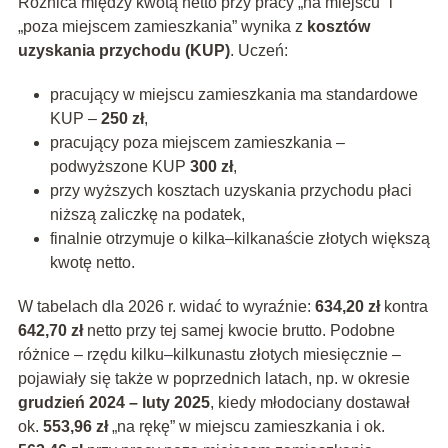
Różnica między kwotą netto przy pracy „na miejscu” i
„poza miejscem zamieszkania” wynika z
kosztów
uzyskania przychodu (KUP)
. Uczeń:
pracujący w miejscu zamieszkania ma standardowe
KUP –
250 zł
,
pracujący poza miejscem zamieszkania –
podwyższone KUP
300 zł
,
przy wyższych kosztach uzyskania przychodu płaci
niższą zaliczkę na podatek,
finalnie otrzymuje o kilka–kilkanaście złotych większą
kwotę netto.
W tabelach dla 2026 r. widać to wyraźnie:
634,20 zł
kontra
642,70 zł
netto przy tej samej kwocie brutto. Podobne
różnice – rzędu kilku–kilkunastu złotych miesięcznie –
pojawiały się także w poprzednich latach, np. w okresie
grudzień 2024 – luty 2025
, kiedy młodociany dostawał
ok.
553,96 zł
„na rękę” w miejscu zamieszkania i ok.