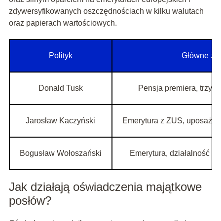
zdywersyfikowanych oszczędnościach w kilku walutach
oraz papierach wartościowych.
Polityk
Główne źr
Donald Tusk
Pensja premiera, trzy e
Jarosław Kaczyński
Emerytura z ZUS, uposażeni
Bogusław Wołoszański
Emerytura, działalność g
Jak działają oświadczenia majątkowe
posłów?