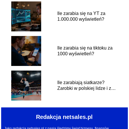
Ile zarabia się na YT za
1.000.000 wyświetleń?
Ile zarabia się na tiktoku za
1000 wyświetleń?
Ile zarabiają siatkarze?
Zarobki w polskiej lidze i za
granicą
Redakcja netsales.pl
Jako redakcja netsales.pl z pasją śledzimy świat biznesu, finansów,