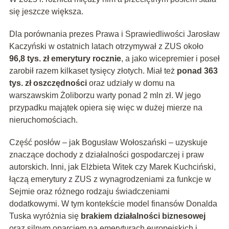
się jeszcze większa.
Dla porównania prezes Prawa i Sprawiedliwości Jarosław
Kaczyński w ostatnich latach otrzymywał z ZUS około
96,8 tys. zł emerytury rocznie
, a jako wicepremier i poseł
zarobił razem kilkaset tysięcy złotych. Miał też
ponad 363
tys. zł oszczędności
oraz udziały w domu na
warszawskim Żoliborzu warty ponad 2 mln zł. W jego
przypadku majątek opiera się więc w dużej mierze na
nieruchomościach.
Część posłów – jak Bogusław Wołoszański – uzyskuje
znaczące dochody z działalności gospodarczej i praw
autorskich. Inni, jak Elżbieta Witek czy Marek Kuchciński,
łączą emerytury z ZUS z wynagrodzeniami za funkcje w
Sejmie oraz różnego rodzaju świadczeniami
dodatkowymi. W tym kontekście model finansów Donalda
Tuska wyróżnia się
brakiem działalności biznesowej
oraz silnym oparciem na emeryturach europejskich i