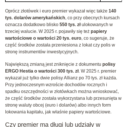
Oprócz złotówek i euro premier wykazał więc także
140
tys. dolarów amerykańskich
, co przy obecnych kursach
oznacza dodatkowo blisko
550 tys. zł
ulokowanych w
trzeciej walucie. W 2025 r. pojawiły się też
papiery
wartościowe o wartości 20 tys. euro
, co sugeruje, że
część środków została przeniesiona z lokat czy polis w
stronę instrumentów inwestycyjnych.
Największą zmianą jest zniknięcie z dokumentu
polisy
ERGO Hestia o wartości 300 tys. zł
. W 2025 r. premier
wykazał już tylko dwie polisy Allianz po 70 tys. zł każda.
Przy jednoczesnym wzroście dochodów rocznych i
spadku oszczędności w złotówkach można wnioskować,
że część środków została wykorzystana lub przesunięta w
stronę waluty obcej (euro i dolarów) albo innych form
lokowania kapitału, jak właśnie papiery wartościowe.
Czy premier ma długi lub udziały w