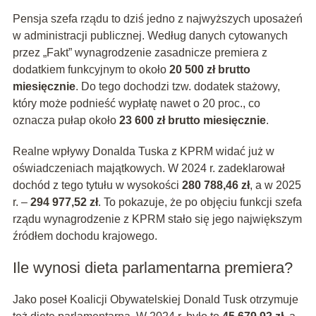
Pensja szefa rządu to dziś jedno z najwyższych uposażeń
w administracji publicznej. Według danych cytowanych
przez „Fakt” wynagrodzenie zasadnicze premiera z
dodatkiem funkcyjnym to około
20 500 zł brutto
miesięcznie
. Do tego dochodzi tzw. dodatek stażowy,
który może podnieść wypłatę nawet o 20 proc., co
oznacza pułap około
23 600 zł brutto miesięcznie
.
Realne wpływy Donalda Tuska z KPRM widać już w
oświadczeniach majątkowych. W 2024 r. zadeklarował
dochód z tego tytułu w wysokości
280 788,46 zł
, a w 2025
r. –
294 977,52 zł
. To pokazuje, że po objęciu funkcji szefa
rządu wynagrodzenie z KPRM stało się jego największym
źródłem dochodu krajowego.
Ile wynosi dieta parlamentarna premiera?
Jako poseł Koalicji Obywatelskiej Donald Tusk otrzymuje