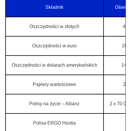
Składnik
Oświad
Oszczędności w złotych
49 
Oszczędności w euro
282
Oszczędności w dolarach amerykańskich
140
Papiery wartościowe
20 
Polisy na życie – Allianz
2 x 70 000
Polisa ERGO Hestia