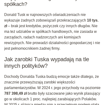
spółkach?
Donald Tusk w najnowszych oświadczeniach nie
wykazuje żadnych zobowiązań przekraczających
10 tys.
zł
– brak jest kredytów, pożyczek czy innych długów. Nie
ma też udziałów w spółkach handlowych, nie zasiada w
zarządach, radach nadzorczych ani komisjach
rewizyjnych. Nie prowadzi działalności gospodarczej i nie
jest pełnomocnikiem żadnej firmy.
Jak zarobki Tuska wypadają na tle
innych polityków?
Dochody Donalda Tuska budzą emocje także dlatego, że
znacznie przewyższają zarobki większości
parlamentarzystów. W 2024 r. jego przychody na poziomie
787 398,49 zł
brutto były szacowane jako wynik plasujący
go w okolicach 1 proc. najlepiej zarabiających Polaków.
W 2025 r. różnica między nim a przeciętnym posłem stała