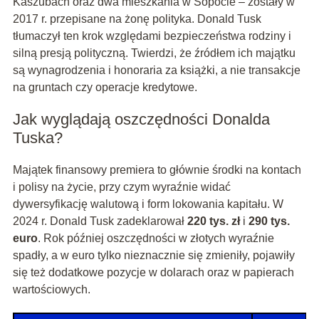
Kaszubach oraz dwa mieszkania w Sopocie – zostały w
2017 r. przepisane na żonę polityka. Donald Tusk
tłumaczył ten krok względami bezpieczeństwa rodziny i
silną presją polityczną. Twierdzi, że źródłem ich majątku
są wynagrodzenia i honoraria za książki, a nie transakcje
na gruntach czy operacje kredytowe.
Jak wyglądają oszczędności Donalda
Tuska?
Majątek finansowy premiera to głównie środki na kontach
i polisy na życie, przy czym wyraźnie widać
dywersyfikację walutową i form lokowania kapitału. W
2024 r. Donald Tusk zadeklarował
220 tys. zł
i
290 tys.
euro
. Rok później oszczędności w złotych wyraźnie
spadły, a w euro tylko nieznacznie się zmieniły, pojawiły
się też dodatkowe pozycje w dolarach oraz w papierach
wartościowych.