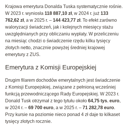
Krajowa emerytura Donalda Tuska systematycznie rośnie.
W 2023 r. wyniosła
118 887,10 zł
, w 2024 r. już
133
762,62 zł
, a w 2025 r. –
144 423,77 zł
. To efekt zarówno
waloryzacji świadczeń, jak i kolejnych miesięcy stażu
uwzględnianych przy obliczaniu wypłaty. W przeliczeniu
na miesiąc chodzi o świadczenie rzędu kilku tysięcy
złotych netto, znacznie powyżej średniej krajowej
emerytury z ZUS.
Emerytura z Komisji Europejskiej
Drugim filarem dochodów emerytalnych jest świadczenie
z Komisji Europejskiej, związane z pełnioną wcześniej
funkcją przewodniczącego Rady Europejskiej. W 2023 r.
Donald Tusk otrzymał z tego tytułu około
64,75 tys. euro
,
w 2024 r. –
69 700 euro
, a w 2025 r. –
71 282,78 euro
.
Przy kursie na poziomie nieco ponad 4 zł daje to kilkaset
tysięcy złotych rocznie.