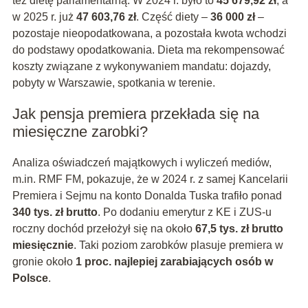
też dietę parlamentarną. W 2024 r. było to
45 679,92 zł
, a
w 2025 r. już
47 603,76 zł
. Część diety –
36 000 zł
–
pozostaje nieopodatkowana, a pozostała kwota wchodzi
do podstawy opodatkowania. Dieta ma rekompensować
koszty związane z wykonywaniem mandatu: dojazdy,
pobyty w Warszawie, spotkania w terenie.
Jak pensja premiera przekłada się na
miesięczne zarobki?
Analiza oświadczeń majątkowych i wyliczeń mediów,
m.in. RMF FM, pokazuje, że w 2024 r. z samej Kancelarii
Premiera i Sejmu na konto Donalda Tuska trafiło ponad
340 tys. zł brutto
. Po dodaniu emerytur z KE i ZUS-u
roczny dochód przełożył się na około
67,5 tys. zł brutto
miesięcznie
. Taki poziom zarobków plasuje premiera w
gronie około
1 proc. najlepiej zarabiających osób w
Polsce
.