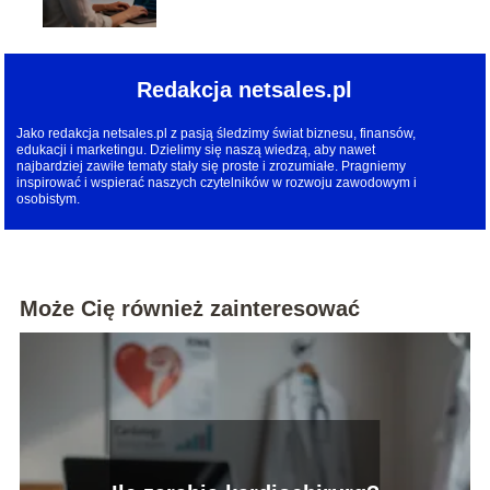
branży IT
Redakcja netsales.pl
Jako redakcja netsales.pl z pasją śledzimy świat biznesu, finansów,
edukacji i marketingu. Dzielimy się naszą wiedzą, aby nawet
najbardziej zawiłe tematy stały się proste i zrozumiałe. Pragniemy
inspirować i wspierać naszych czytelników w rozwoju zawodowym i
osobistym.
Może Cię również zainteresować