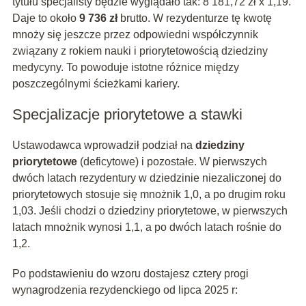
tytułu specjalisty będzie wyglądało tak: 8 181,72 zł x 1,19.
Daje to około
9 736 zł
brutto. W rezydenturze tę kwotę
mnoży się jeszcze przez odpowiedni współczynnik
związany z rokiem nauki i priorytetowością dziedziny
medycyny. To powoduje istotne różnice między
poszczególnymi ścieżkami kariery.
Specjalizacje priorytetowe a stawki
Ustawodawca wprowadził podział na
dziedziny
priorytetowe
(deficytowe) i pozostałe. W pierwszych
dwóch latach rezydentury w dziedzinie niezaliczonej do
priorytetowych stosuje się mnożnik 1,0, a po drugim roku
1,03. Jeśli chodzi o dziedziny priorytetowe, w pierwszych
latach mnożnik wynosi 1,1, a po dwóch latach rośnie do
1,2.
Po podstawieniu do wzoru dostajesz cztery progi
wynagrodzenia rezydenckiego od lipca 2025 r: