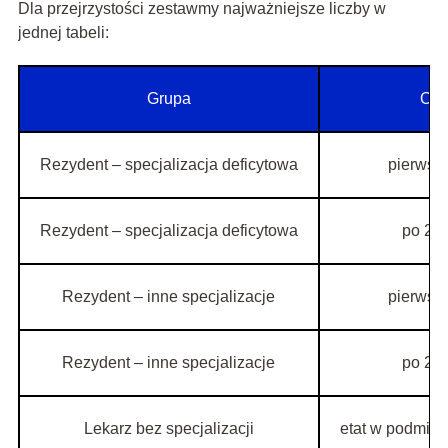
Dla przejrzystości zestawmy najważniejsze liczby w
jednej tabeli:
Grupa
Okr
Rezydent – specjalizacja deficytowa
pierwsze
Rezydent – specjalizacja deficytowa
po 2 l
Rezydent – inne specjalizacje
pierwsze
Rezydent – inne specjalizacje
po 2 l
Lekarz bez specjalizacji
etat w podmioc