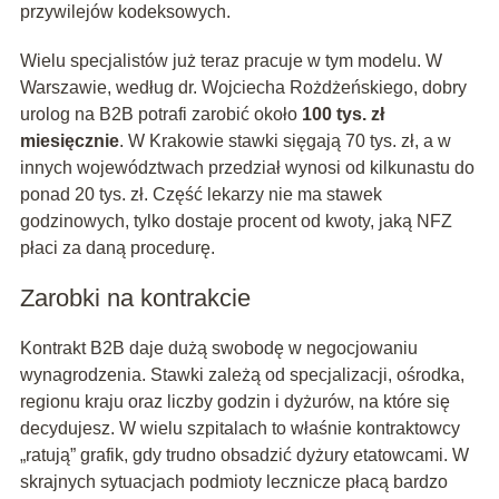
przywilejów kodeksowych.
Wielu specjalistów już teraz pracuje w tym modelu. W
Warszawie, według dr. Wojciecha Rożdżeńskiego, dobry
urolog na B2B potrafi zarobić około
100 tys. zł
miesięcznie
. W Krakowie stawki sięgają 70 tys. zł, a w
innych województwach przedział wynosi od kilkunastu do
ponad 20 tys. zł. Część lekarzy nie ma stawek
godzinowych, tylko dostaje procent od kwoty, jaką NFZ
płaci za daną procedurę.
Zarobki na kontrakcie
Kontrakt B2B daje dużą swobodę w negocjowaniu
wynagrodzenia. Stawki zależą od specjalizacji, ośrodka,
regionu kraju oraz liczby godzin i dyżurów, na które się
decydujesz. W wielu szpitalach to właśnie kontraktowcy
„ratują” grafik, gdy trudno obsadzić dyżury etatowcami. W
skrajnych sytuacjach podmioty lecznicze płacą bardzo