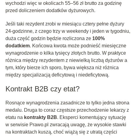
wychodzi więc w okolicach 55–56 zł brutto za godzinę
przed doliczeniem dodatków dyżurowych.
Jeśli taki rezydent zrobi w miesiącu cztery pełne dyżury
24-godzinne, z czego trzy w weekendy i jeden w tygodniu,
duża część godzin będzie rozliczona ze
100%
dodatkiem
. Końcowa kwota może podnieść miesięczne
wynagrodzenie o kilka tysięcy złotych brutto. W praktyce
różnica między rezydentem z niewielką liczbą dyżurów a
tym, który bierze ich sporo, bywa większa niż różnica
między specjalizacją deficytową i niedeficytową.
Kontrakt B2B czy etat?
Rosnące wynagrodzenia zasadnicze to tylko jedna strona
medalu. Druga to coraz częstsze przechodzenie lekarzy z
etatu na
kontrakty B2B
. Eksperci komentujący sytuację
w serwisie Prawo.pl zwracają uwagę, że wysokie stawki
na kontraktach kuszą, choć wiążą się z utratą części