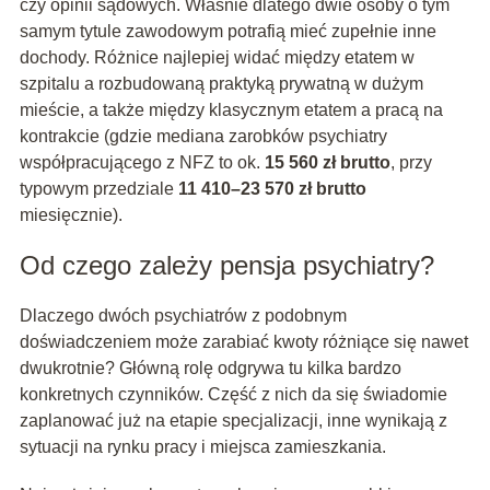
czy opinii sądowych. Właśnie dlatego dwie osoby o tym
samym tytule zawodowym potrafią mieć zupełnie inne
dochody. Różnice najlepiej widać między etatem w
szpitalu a rozbudowaną praktyką prywatną w dużym
mieście, a także między klasycznym etatem a pracą na
kontrakcie (gdzie mediana zarobków psychiatry
współpracującego z NFZ to ok.
15 560 zł brutto
, przy
typowym przedziale
11 410–23 570 zł brutto
miesięcznie).
Od czego zależy pensja psychiatry?
Dlaczego dwóch psychiatrów z podobnym
doświadczeniem może zarabiać kwoty różniące się nawet
dwukrotnie? Główną rolę odgrywa tu kilka bardzo
konkretnych czynników. Część z nich da się świadomie
zaplanować już na etapie specjalizacji, inne wynikają z
sytuacji na rynku pracy i miejsca zamieszkania.