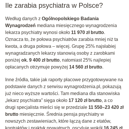
Ile zarabia psychiatra w Polsce?
Według danych z
Ogólnopolskiego Badania
Wynagrodzeń
mediana miesięcznego wynagrodzenia
lekarza psychiatry wynosi około
11 970 zł brutto
.
Oznacza to, że połowa psychiatrów zarabia mniej niż ta
kwota, a druga połowa – więcej. Grupę 25% najsłabiej
wynagradzanych lekarzy stanowią osoby z zarobkami
poniżej
ok. 9 400 zł brutto
, natomiast 25% najlepiej
opłacanych otrzymuje powyżej
14 560 zł brutto
.
Inne źródła, takie jak raporty płacowe przygotowywane na
podstawie danych z serwisu wynagrodzenia.pl, pokazują
już nieco wyższe wartości. Tam mediana dla stanowiska
„lekarz psychiatra” sięga około
17 120 zł brutto
, a co
drugi specjalista mieści się w przedziale
11 550–23 420 zł
brutto
miesięcznie. Średnia pensja psychiatry w
nowszych zestawieniach, które łączą dane z etatów,
kontraktów i praktyk prywatnych, oscyluje wokół
16 245 zł