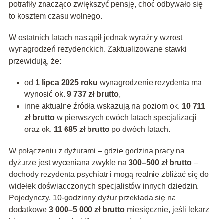
potrafiły znacząco zwiększyć pensję, choć odbywało się
to kosztem czasu wolnego.
W ostatnich latach nastąpił jednak wyraźny wzrost
wynagrodzeń rezydenckich. Zaktualizowane stawki
przewidują, że:
od
1 lipca 2025 roku
wynagrodzenie rezydenta ma
wynosić ok.
9 737 zł brutto
,
inne aktualne źródła wskazują na poziom ok.
10 711
zł brutto
w pierwszych dwóch latach specjalizacji
oraz ok.
11 685 zł brutto
po dwóch latach.
W połączeniu z dyżurami – gdzie godzina pracy na
dyżurze jest wyceniana zwykle na
300–500 zł brutto
–
dochody rezydenta psychiatrii mogą realnie zbliżać się do
widełek doświadczonych specjalistów innych dziedzin.
Pojedynczy, 10‑godzinny dyżur przekłada się na
dodatkowe
3 000–5 000 zł brutto
miesięcznie, jeśli lekarz