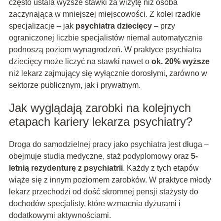
często ustala wyższe stawki za wizytę niż osoba
zaczynająca w mniejszej miejscowości. Z kolei rzadkie
specjalizacje – jak
psychiatra dziecięcy
– przy
ograniczonej liczbie specjalistów niemal automatycznie
podnoszą poziom wynagrodzeń. W praktyce psychiatra
dziecięcy może liczyć na stawki nawet o
ok. 20% wyższe
niż lekarz zajmujący się wyłącznie dorosłymi, zarówno w
sektorze publicznym, jak i prywatnym.
Jak wyglądają zarobki na kolejnych
etapach kariery lekarza psychiatry?
Droga do samodzielnej pracy jako psychiatra jest długa –
obejmuje studia medyczne, staż podyplomowy oraz
5-
letnią rezydenturę z psychiatrii
. Każdy z tych etapów
wiąże się z innym poziomem zarobków. W praktyce młody
lekarz przechodzi od dość skromnej pensji stażysty do
dochodów specjalisty, które wzmacnia dyżurami i
dodatkowymi aktywnościami.