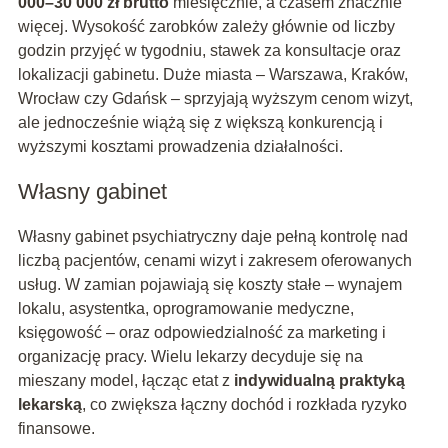
000–30 000 zł brutto
miesięcznie, a czasem znacznie
więcej. Wysokość zarobków zależy głównie od liczby
godzin przyjęć w tygodniu, stawek za konsultacje oraz
lokalizacji gabinetu. Duże miasta – Warszawa, Kraków,
Wrocław czy Gdańsk – sprzyjają wyższym cenom wizyt,
ale jednocześnie wiążą się z większą konkurencją i
wyższymi kosztami prowadzenia działalności.
Własny gabinet
Własny gabinet psychiatryczny daje pełną kontrolę nad
liczbą pacjentów, cenami wizyt i zakresem oferowanych
usług. W zamian pojawiają się koszty stałe – wynajem
lokalu, asystentka, oprogramowanie medyczne,
księgowość – oraz odpowiedzialność za marketing i
organizację pracy. Wielu lekarzy decyduje się na
mieszany model, łącząc etat z
indywidualną praktyką
lekarską
, co zwiększa łączny dochód i rozkłada ryzyko
finansowe.