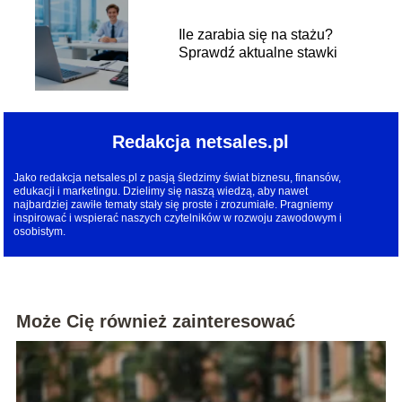
Ile zarabia się na stażu?
Sprawdź aktualne stawki
Redakcja netsales.pl
Jako redakcja netsales.pl z pasją śledzimy świat biznesu, finansów,
edukacji i marketingu. Dzielimy się naszą wiedzą, aby nawet
najbardziej zawiłe tematy stały się proste i zrozumiałe. Pragniemy
inspirować i wspierać naszych czytelników w rozwoju zawodowym i
osobistym.
Może Cię również zainteresować