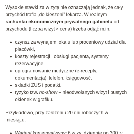
Wysokie stawki za wizytę nie oznaczają jednak, że cały
przychód trafia „do kieszeni” lekarza. W realnym
rachunku ekonomicznym prywatnego gabinetu
od
przychodu (liczba wizyt × cena) trzeba odjąć m.in.:
czynsz za wynajem lokalu lub procentowy udział dla
placówki,
koszty rejestracji i obsługi pacjenta, systemy
rezerwacyjne,
oprogramowanie medyczne (e‑recepty,
dokumentacja), telefon, księgowość,
składki ZUS i podatki,
ryzyko tzw.
no-show
– nieodwołanych wizyt i pustych
okienek w grafiku.
Przykładowo, przy założeniu 20 dni roboczych w
miesiącu:
Wariant konserwatywny:
6 wizyt dziennie po 300 zł