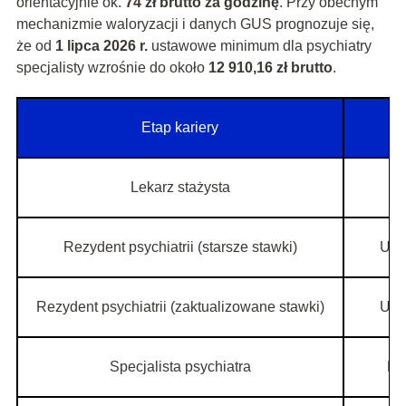
orientacyjnie ok.
74 zł brutto za godzinę
. Przy obecnym
mechanizmie waloryzacji i danych GUS prognozuje się,
że od
1 lipca 2026 r.
ustawowe minimum dla psychiatry
specjalisty wzrośnie do około
12 910,16 zł brutto
.
Etap kariery
Lekarz stażysta
Um
Rezydent psychiatrii (starsze stawki)
Umo
Rezydent psychiatrii (zaktualizowane stawki)
Umo
Specjalista psychiatra
Et