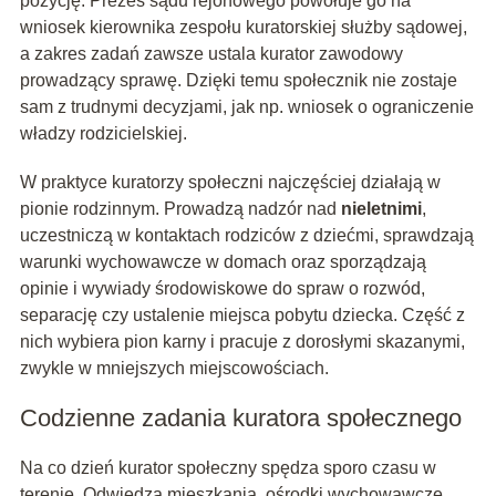
pozycję. Prezes sądu rejonowego powołuje go na
wniosek kierownika zespołu kuratorskiej służby sądowej,
a zakres zadań zawsze ustala kurator zawodowy
prowadzący sprawę. Dzięki temu społecznik nie zostaje
sam z trudnymi decyzjami, jak np. wniosek o ograniczenie
władzy rodzicielskiej.
W praktyce kuratorzy społeczni najczęściej działają w
pionie rodzinnym. Prowadzą nadzór nad
nieletnimi
,
uczestniczą w kontaktach rodziców z dziećmi, sprawdzają
warunki wychowawcze w domach oraz sporządzają
opinie i wywiady środowiskowe do spraw o rozwód,
separację czy ustalenie miejsca pobytu dziecka. Część z
nich wybiera pion karny i pracuje z dorosłymi skazanymi,
zwykle w mniejszych miejscowościach.
Codzienne zadania kuratora społecznego
Na co dzień kurator społeczny spędza sporo czasu w
terenie. Odwiedza mieszkania, ośrodki wychowawcze,