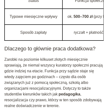
Status
Funkcja społeczna,
Typowe miesięczne wpływy
ok.
500–700 zł
(przy ki
Sposób zapłaty
ryczałt + płatność z
Dlaczego to głównie praca dodatkowa?
Zarobki na poziomie kilkuset złotych miesięcznie
sprawiają, że niemal wszyscy kuratorzy społeczni pracują
gdzie indziej na etacie. Funkcja przy sądzie staje się
wtedy zajęciem po godzinach – często dla osób
związanych już z pomocą społeczną, szkołą albo
organizacjami resocjalizacyjnymi. Dotyczy to także
studentów kierunków takich jak
pedagogika
,
resocjalizacja czy prawo, którzy w ten sposób zdobywają
realne doświadczenie w terenie.