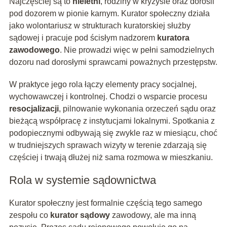
Najczęściej są to
nieletni
, rodziny w kryzysie oraz dorośli
pod dozorem w pionie karnym. Kurator społeczny działa
jako wolontariusz w strukturach kuratorskiej służby
sądowej i pracuje pod ścisłym nadzorem
kuratora
zawodowego
. Nie prowadzi więc w pełni samodzielnych
dozoru nad dorosłymi sprawcami poważnych przestępstw.
W praktyce jego rola łączy elementy pracy socjalnej,
wychowawczej i kontrolnej. Chodzi o wsparcie procesu
resocjalizacji
, pilnowanie wykonania orzeczeń sądu oraz
bieżącą współpracę z instytucjami lokalnymi. Spotkania z
podopiecznymi odbywają się zwykle raz w miesiącu, choć
w trudniejszych sprawach wizyty w terenie zdarzają się
częściej i trwają dłużej niż sama rozmowa w mieszkaniu.
Rola w systemie sądownictwa
Kurator społeczny jest formalnie częścią tego samego
zespołu co
kurator sądowy
zawodowy, ale ma inną