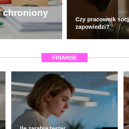
t chroniony
Czy pracownik socj
zapowiedzi?
FINANSE
Ile zarabia tester