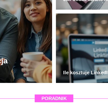
ja
Ile kosztuje Linke
PORADNIK