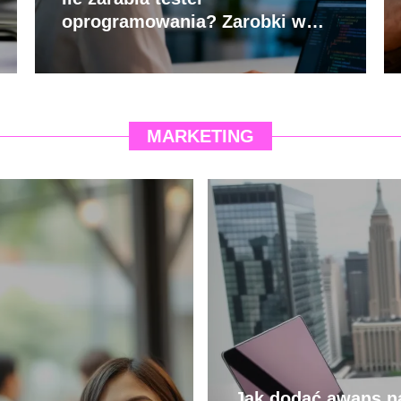
oprogramowania? Zarobki w
branży IT
MARKETING
Jak dodać awans n