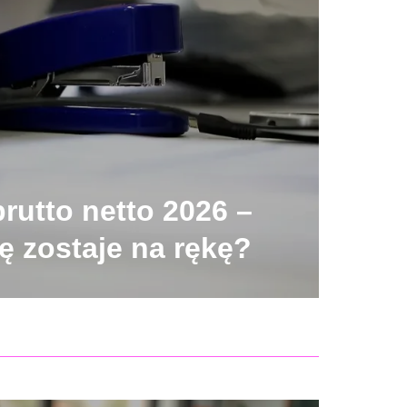
brutto netto 2026 –
ę zostaje na rękę?