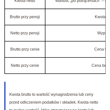
Kwota netto
Wartość „po potrąceniach” – to, 
Brutto przy pensji
Kwota z 
Netto przy pensji
Wypłat
Brutto przy cenie
Cena wid
Netto przy cenie
Cena bez 
Kwota brutto to wartość wynagrodzenia lub ceny
przed odliczeniem podatków i składek. Kwota netto