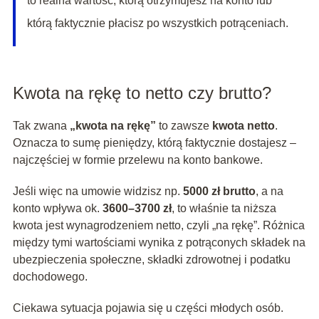
to realna wartość, którą otrzymujesz na konto lub
którą faktycznie płacisz po wszystkich potrąceniach.
Kwota na rękę to netto czy brutto?
Tak zwana
„kwota na rękę”
to zawsze
kwota netto
.
Oznacza to sumę pieniędzy, którą faktycznie dostajesz –
najczęściej w formie przelewu na konto bankowe.
Jeśli więc na umowie widzisz np.
5000 zł brutto
, a na
konto wpływa ok.
3600–3700 zł
, to właśnie ta niższa
kwota jest wynagrodzeniem netto, czyli „na rękę”. Różnica
między tymi wartościami wynika z potrąconych składek na
ubezpieczenia społeczne, składki zdrowotnej i podatku
dochodowego.
Ciekawa sytuacja pojawia się u części młodych osób.