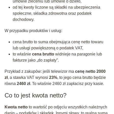
umowie zleceniu lub umowie o dzieło,
od tej kwoty liczone są składki na ubezpieczenia
społeczne, składka zdrowotna oraz podatek
dochodowy.
W przypadku produktów i usług:
cena brutto to suma obejmująca cenę netto towaru
lub usługi powiększoną o podatek VAT,
to właśnie
cena brutto
widnieje na paragonie lub
fakturze jako „do zapłaty”.
Przykład z zakupów: jeśli telewizor ma
cenę netto 2000
zł
, a stawka VAT wynosi
23%
, to jego cena brutto będzie
równa
2460 zł
. To właśnie 2460 zł zapłacisz przy kasie.
Co to jest kwota netto?
Kwota netto
to wartość po odjęciu wszystkich należnych
danin – podatków i składek. Innymi słowy, to realna suma,