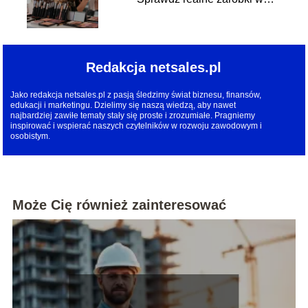
branży
Redakcja netsales.pl
Jako redakcja netsales.pl z pasją śledzimy świat biznesu, finansów,
edukacji i marketingu. Dzielimy się naszą wiedzą, aby nawet
najbardziej zawiłe tematy stały się proste i zrozumiałe. Pragniemy
inspirować i wspierać naszych czytelników w rozwoju zawodowym i
osobistym.
Może Cię również zainteresować