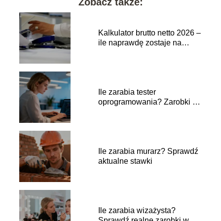
Zobacz także:
Kalkulator brutto netto 2026 –
ile naprawdę zostaje na
rękę?
Ile zarabia tester
oprogramowania? Zarobki w
branży IT
Ile zarabia murarz? Sprawdź
aktualne stawki
Ile zarabia wizażysta?
Sprawdź realne zarobki w