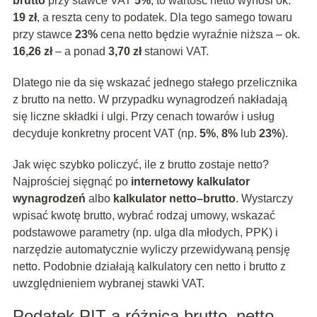
brutto
przy stawce VAT
5%
, to wartość netto wynosi ok.
19 zł
, a reszta ceny to podatek. Dla tego samego towaru
przy stawce
23%
cena netto będzie wyraźnie niższa – ok.
16,26 zł
– a ponad
3,70 zł
stanowi VAT.
Dlatego nie da się wskazać jednego stałego przelicznika
z brutto na netto. W przypadku wynagrodzeń nakładają
się liczne składki i ulgi. Przy cenach towarów i usług
decyduje konkretny procent VAT (np.
5%
,
8%
lub
23%
).
Jak więc szybko policzyć, ile z brutto zostaje netto?
Najprościej sięgnąć po
internetowy kalkulator
wynagrodzeń
albo
kalkulator netto–brutto
. Wystarczy
wpisać kwotę brutto, wybrać rodzaj umowy, wskazać
podstawowe parametry (np. ulga dla młodych, PPK) i
narzędzie automatycznie wyliczy przewidywaną pensję
netto. Podobnie działają kalkulatory cen netto i brutto z
uwzględnieniem wybranej stawki VAT.
Podatek PIT a różnica brutto–netto