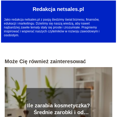
Redakcja netsales.pl
Jako redakcja netsales.pl z pasją śledzimy świat biznesu, finansów,
edukacji i marketingu. Dzielimy się naszą wiedzą, aby nawet
najbardziej zawiłe tematy stały się proste i zrozumiałe. Pragniemy
inspirować i wspierać naszych czytelników w rozwoju zawodowym i
osobistym.
Może Cię również zainteresować
Ile zarabia kosmetyczka?
Średnie zarobki i od