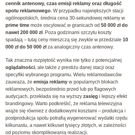
cennik antenowy, czas emisji reklamy oraz długość
spotu reklamowego
. W przypadku największych stacji
ogólnopolskich, średnia cena 30-sekundowej reklamy w
prime time
może oscylować w granicach od
50 000 zł do
nawet 200 000 zł
. Poza godzinami szczytu koszty
spadają – tutaj ceny mieszczą się zwykle w przedziale
10
000 zł do 50 000 zł
za analogiczny czas antenowy.
Tak znaczna rozpiętość wynika nie tylko z potencjalnej
oglądalności
, ale także z prestiżu danej stacji oraz
specyfiki wybranego programu. Wielu reklamodawców
zauważa, że
emisja reklamy
w popularnych blokach
reklamowych, bezpośrednio przed lub po flagowych
audycjach, przekłada się na wyższy
zasięg
i lepszy efekt
brandingowy. Warto podkreślić, że reklama telewizyjna
wiąże się również z dodatkowymi kosztami – produkcja i
postprodukcja spotu potrafią wygenerować wydatki rzędu
kilkunastu, a nawet kilkuset tysięcy złotych, w zależności
od poziomu skomplikowania realizacji.