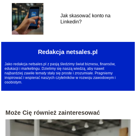
Jak skasować konto na
Linkedin?
Redakcja netsales.pl
Jako redakcja netsales.pl z pasją śledzimy świat biznesu, finansów,
edukacji i marketingu. Dzielimy się naszą wiedzą, aby nawet
najbardziej zawiłe tematy stały się proste i zrozumiałe. Pragniemy
inspirować i wspierać naszych czytelników w rozwoju zawodowym i
osobistym.
Może Cię również zainteresować